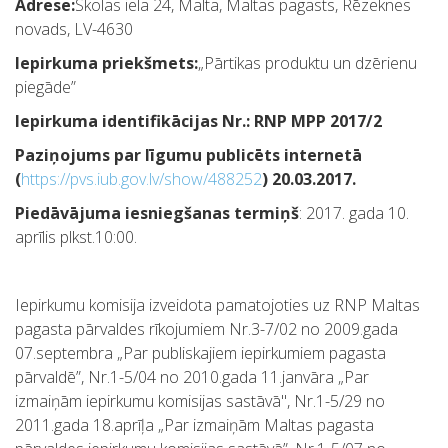
Adrese:
Skolas iela 24, Malta, Maltas pagasts, Rēzeknes
novads, LV-4630
Iepirkuma priekšmets:
„Pārtikas produktu un dzērienu
piegāde”
Iepirkuma identifikācijas Nr.: RNP MPP 2017/2
Paziņojums par līgumu publicēts internetā
(
https://pvs.iub.gov.lv/show/488252
)
20.03.2017.
Piedāvājuma iesniegšanas termiņš
: 2017. gada 10.
aprīlis plkst.10:00.
Iepirkumu komisija izveidota pamatojoties uz RNP Maltas
pagasta pārvaldes rīkojumiem Nr.3-7/02 no 2009.gada
07.septembra „Par publiskajiem iepirkumiem pagasta
pārvaldē”, Nr.1-5/04 no 2010.gada 11.janvāra „Par
izmaiņām iepirkumu komisijas sastāvā", Nr.1-5/29 no
2011.gada 18.aprīļa „Par izmaiņām Maltas pagasta