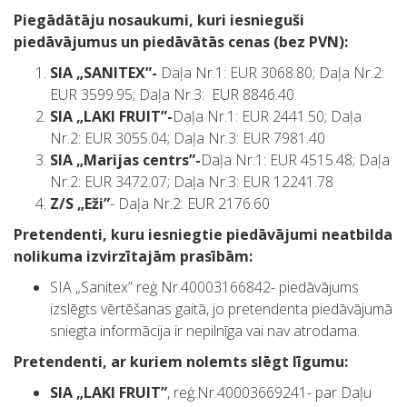
Piegādātāju nosaukumi, kuri iesnieguši
piedāvājumus un piedāvātās cenas (bez PVN):
SIA „SANITEX”-
Daļa Nr.1: EUR 3068.80; Daļa Nr.2:
EUR 3599.95; Daļa Nr.3: EUR 8846.40
SIA „LAKI FRUIT”-
Daļa Nr.1: EUR 2441.50; Daļa
Nr.2: EUR 3055.04; Daļa Nr.3: EUR 7981.40
SIA „Marijas centrs”-
Daļa Nr.1: EUR 4515.48; Daļa
Nr.2: EUR 3472.07; Daļa Nr.3: EUR 12241.78
Z/S „Eži”
- Daļa Nr.2: EUR 2176.60
Pretendenti, kuru iesniegtie piedāvājumi neatbilda
nolikuma izvirzītajām prasībām:
SIA „Sanitex” reģ Nr.40003166842- piedāvājums
izslēgts vērtēšanas gaitā, jo pretendenta piedāvājumā
sniegta informācija ir nepilnīga vai nav atrodama.
Pretendenti, ar kuriem nolemts slēgt līgumu:
SIA „LAKI FRUIT”
, reģ.Nr.40003669241- par Daļu