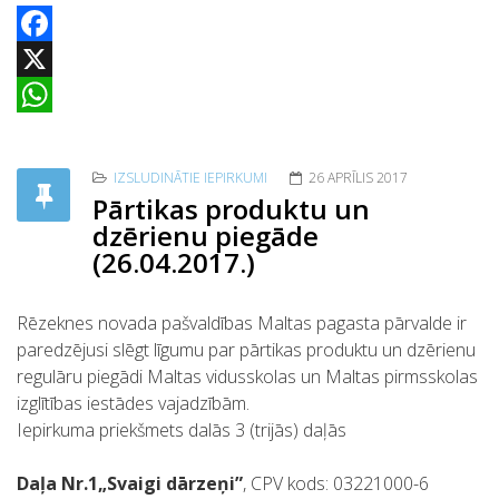
Facebook
X
WhatsApp
IZSLUDINĀTIE IEPIRKUMI
26 APRĪLIS 2017
Pārtikas produktu un
dzērienu piegāde
(26.04.2017.)
Rēzeknes novada pašvaldības Maltas pagasta pārvalde ir
paredzējusi slēgt līgumu par pārtikas produktu un dzērienu
regulāru piegādi Maltas vidusskolas un Maltas pirmsskolas
izglītības iestādes vajadzībām.
Iepirkuma priekšmets dalās 3 (trijās) daļās
Daļa Nr.1„Svaigi dārzeņi”
, CPV kods: 03221000-6