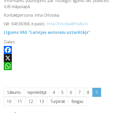
Informatīvs paziņojums par noslēgto līgumu tiks publicēts
IUB mājaslapā.
Kontaktpersona: Irina Orlovska
tālr. 64634368, e-pasts:
Irina.Orlovska@malta.lv
Līgums VAS "Latvijas autoceļu uzturētājs"
Dalies:
Facebook
X
WhatsApp
Sākums
Iepriekšējā
4
5
6
7
8
9
10
11
12
13
Turpināt
Beigas