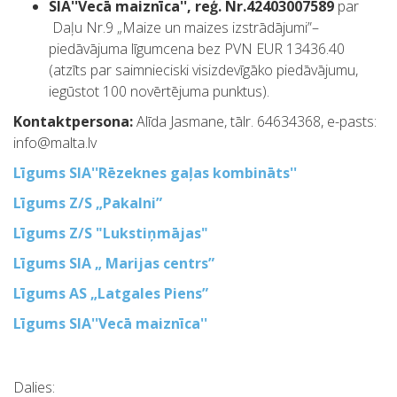
SIA''Vecā maiznīca'', reģ. Nr.42403007589
par
Daļu Nr.9 „Maize un maizes izstrādājumi”–
piedāvājuma līgumcena bez PVN EUR 13436.40
(atzīts par saimnieciski visizdevīgāko piedāvājumu,
iegūstot 100 novērtējuma punktus).
Kontaktpersona:
Alīda Jasmane, tālr. 64634368, e-pasts:
info@malta.lv
Līgums SIA''Rēzeknes gaļas kombināts''
Līgums Z/S „Pakalni”
Līgums Z/S "Lukstiņmājas"
Līgums SIA „ Marijas centrs”
Līgums AS „Latgales Piens”
Līgums SIA''Vecā maiznīca''
Dalies: