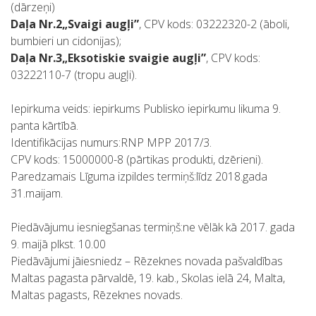
(dārzeņi)
Daļa Nr.2„Svaigi augļi”
, CPV kods: 03222320-2 (āboli,
bumbieri un cidonijas);
Daļa Nr.3„Eksotiskie svaigie augļi”
, CPV kods:
03222110-7 (tropu augļi).
Iepirkuma veids: iepirkums Publisko iepirkumu likuma 9.
panta kārtībā.
Identifikācijas numurs:RNP MPP 2017/3.
CPV kods: 15000000-8 (pārtikas produkti, dzērieni).
Paredzamais Līguma izpildes termiņš:līdz 2018.gada
31.maijam.
Piedāvājumu iesniegšanas termiņš:ne vēlāk kā 2017. gada
9. maijā plkst. 10.00
Piedāvājumi jāiesniedz – Rēzeknes novada pašvaldības
Maltas pagasta pārvaldē, 19. kab., Skolas ielā 24, Malta,
Maltas pagasts, Rēzeknes novads.