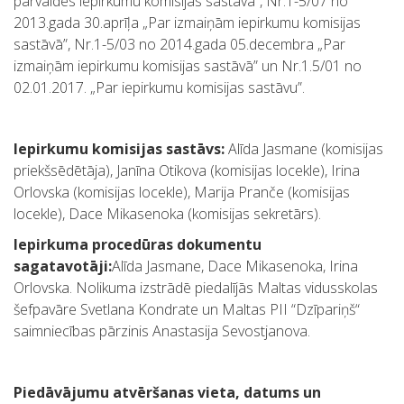
pārvaldes iepirkumu komisijas sastāvā”, Nr.1-5/07 no
2013.gada 30.aprīļa „Par izmaiņām iepirkumu komisijas
sastāvā”, Nr.1-5/03 no 2014.gada 05.decembra „Par
izmaiņām iepirkumu komisijas sastāvā” un Nr.1.5/01 no
02.01.2017. „Par iepirkumu komisijas sastāvu”.
Iepirkumu komisijas sastāvs:
Alīda Jasmane (komisijas
priekšsēdētāja), Janīna Otikova (komisijas locekle), Irina
Orlovska (komisijas locekle), Marija Pranče (komisijas
locekle), Dace Mikasenoka (komisijas sekretārs).
Iepirkuma procedūras dokumentu
sagatavotāji:
Alīda Jasmane, Dace Mikasenoka, Irina
Orlovska. Nolikuma izstrādē piedalījās Maltas vidusskolas
šefpavāre Svetlana Kondrate un Maltas PII “Dzīpariņš“
saimniecības pārzinis Anastasija Sevostjanova.
Piedāvājumu atvēršanas vieta, datums un