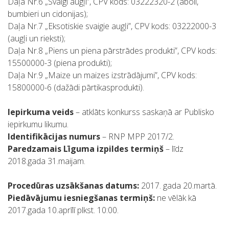
Daļa Nr.6 „Svaigi augļi”, CPV kods: 03222320-2 (āboli,
bumbieri un cidonijas);
Daļa Nr.7 „Eksotiskie svaigie augļi”, CPV kods: 03222000-3
(augļi un rieksti);
Daļa Nr.8 „Piens un piena pārstrādes produkti”, CPV kods:
15500000-3 (piena produkti);
Daļa Nr.9 „Maize un maizes izstrādājumi”, CPV kods:
15800000-6 (dažādi pārtikasprodukti).
Iepirkuma veids
– atklāts konkurss saskaņā ar Publisko
iepirkumu likumu.
Identifikācijas numurs
– RNP MPP 2017/2.
Paredzamais Līguma izpildes termiņš
– līdz
2018.gada 31.maijam.
Procedūras uzsākšanas datums:
2017. gada 20.martā.
Piedāvājumu iesniegšanas termiņš:
ne vēlāk kā
2017.gada 10.aprīlī plkst. 10:00.