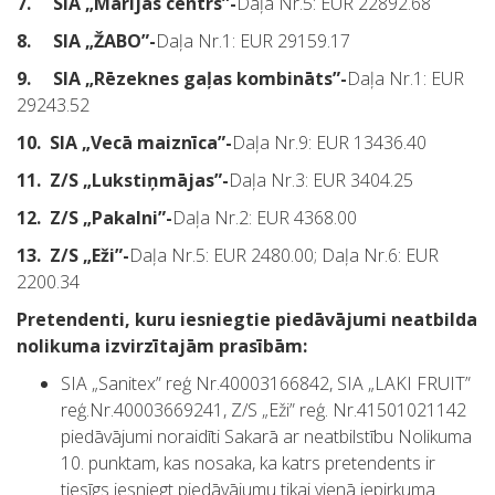
7.
SIA „Marijas centrs”-
Daļa Nr.5: EUR 22892.68
8.
SIA „ŽABO”-
Daļa Nr.1: EUR 29159.17
9.
SIA „Rēzeknes gaļas kombināts”-
Daļa Nr.1: EUR
29243.52
10.
SIA „Vecā maiznīca”-
Daļa Nr.9: EUR 13436.40
11.
Z/S „Lukstiņmājas”-
Daļa Nr.3: EUR 3404.25
12.
Z/S „Pakalni”-
Daļa Nr.2: EUR 4368.00
13.
Z/S „Eži”-
Daļa Nr.5: EUR 2480.00; Daļa Nr.6: EUR
2200.34
Pretendenti, kuru iesniegtie piedāvājumi neatbilda
nolikuma izvirzītajām prasībām:
SIA „Sanitex” reģ Nr.40003166842, SIA „LAKI FRUIT”
reģ.Nr.40003669241, Z/S „Eži” reģ. Nr.41501021142
piedāvājumi noraidīti Sakarā ar neatbilstību Nolikuma
10. punktam, kas nosaka, ka katrs pretendents ir
tiesīgs iesniegt piedāvājumu tikai vienā iepirkuma