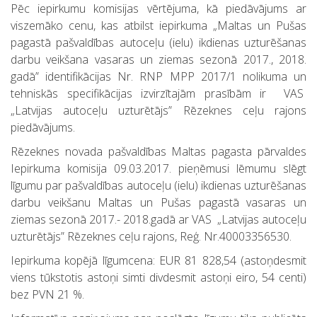
Pēc iepirkumu komisijas vērtējuma, kā piedāvājums ar
viszemāko cenu, kas atbilst iepirkuma „Maltas un Pušas
pagastā pašvaldības autoceļu (ielu) ikdienas uzturēšanas
darbu veikšana vasaras un ziemas sezonā 2017., 2018.
gadā” identifikācijas Nr. RNP MPP 2017/1 nolikuma un
tehniskās specifikācijas izvirzītajām prasībām ir VAS
„Latvijas autoceļu uzturētājs” Rēzeknes ceļu rajons
piedāvājums.
Rēzeknes novada pašvaldības Maltas pagasta pārvaldes
Iepirkuma komisija 09.03.2017. pieņēmusi lēmumu slēgt
līgumu par pašvaldības autoceļu (ielu) ikdienas uzturēšanas
darbu veikšanu Maltas un Pušas pagastā vasaras un
ziemas sezonā 2017.- 2018.gadā ar VAS „Latvijas autoceļu
uzturētājs” Rēzeknes ceļu rajons, Reģ. Nr.40003356530.
Iepirkuma kopējā līgumcena: EUR 81 828,54 (astoņdesmit
viens tūkstotis astoņi simti divdesmit astoņi eiro, 54 centi)
bez PVN 21 %.