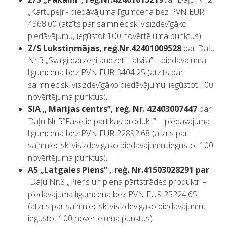
„Kartupeļi”- piedāvājuma līgumcena bez PVN EUR
4368.00 (atzīts par saimnieciski visizdevīgāko
piedāvājumu, iegūstot 100 novērtējuma punktus).
Z/S Lukstiņmājas, reģ.Nr.42401009528
par Daļu
Nr.3 „Svaigi dārzeņi audzēti Latvijā” – piedāvājuma
līgumcena bez PVN EUR 3404.25 (atzīts par
saimnieciski visizdevīgāko piedāvājumu, iegūstot 100
novērtējuma punktus).
SIA „ Marijas centrs”, reģ. Nr. 42403007447
par
Daļu Nr.5”Fasētie pārtikas produkti” - piedāvājuma
līgumcena bez PVN EUR 22892.68 (atzīts par
saimnieciski visizdevīgāko piedāvājumu, iegūstot 100
novērtējuma punktus).
AS „Latgales Piens” , reģ. Nr.41503028291 par
Daļu Nr.8 „Piens un piena pārtstrādes produkti” –
piedāvājuma līgumcena bez PVN EUR 25224.65
(atzīts par saimnieciski visizdevīgāko piedāvājumu,
iegūstot 100 novērtējuma punktus).