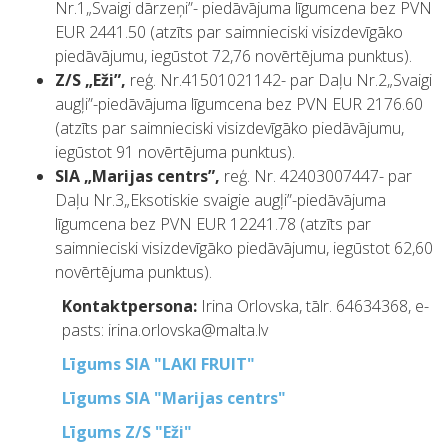
Nr.1„Svaigi dārzeņi”- piedāvājuma līgumcena bez PVN
EUR 2441.50 (atzīts par saimnieciski visizdevīgāko
piedāvājumu, iegūstot 72,76 novērtējuma punktus).
Z/S „Eži”,
reģ. Nr.41501021142- par Daļu Nr.2„Svaigi
augļi”-piedāvājuma līgumcena bez PVN EUR 2176.60
(atzīts par saimnieciski visizdevīgāko piedāvājumu,
iegūstot 91 novērtējuma punktus).
SIA „Marijas centrs”,
reģ. Nr. 42403007447- par
Daļu Nr.3„Eksotiskie svaigie augļi”-piedāvājuma
līgumcena bez PVN EUR 12241.78 (atzīts par
saimnieciski visizdevīgāko piedāvājumu, iegūstot 62,60
novērtējuma punktus).
Kontaktpersona:
Irina Orlovska, tālr. 64634368, e-
pasts: irina.orlovska@malta.lv
Līgums SIA "LAKI FRUIT"
Līgums SIA "Marijas centrs"
Līgums Z/S "Eži"