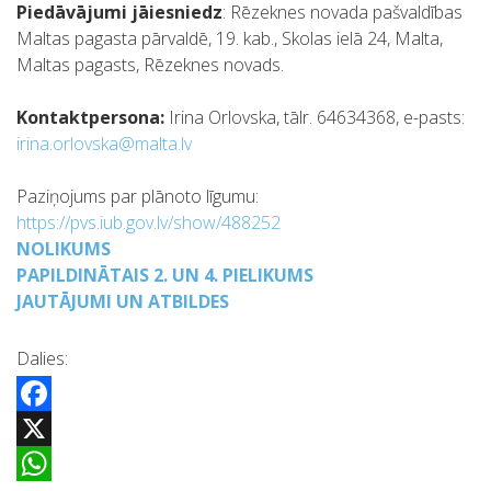
Piedāvājumi jāiesniedz
: Rēzeknes novada pašvaldības
Maltas pagasta pārvaldē, 19. kab., Skolas ielā 24, Malta,
Maltas pagasts, Rēzeknes novads.
Kontaktpersona:
Irina Orlovska, tālr. 64634368, e-pasts:
irina.orlovska@malta.lv
Paziņojums par plānoto līgumu:
https://pvs.iub.gov.lv/show/488252
NOLIKUMS
PAPILDINĀTAIS 2. UN 4. PIELIKUMS
JAUTĀJUMI UN ATBILDES
Dalies:
Facebook
X