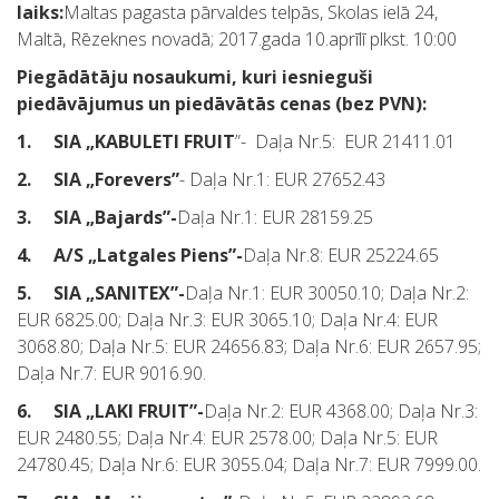
laiks:
Maltas pagasta pārvaldes telpās, Skolas ielā 24,
Maltā, Rēzeknes novadā; 2017.gada 10.aprīlī plkst. 10:00
Piegādātāju nosaukumi, kuri iesnieguši
piedāvājumus un piedāvātās cenas (bez PVN):
1.
SIA „KABULETI FRUIT
”- Daļa Nr.5: EUR 21411.01
2.
SIA „Forevers”
- Daļa Nr.1: EUR 27652.43
3.
SIA „Bajards”-
Daļa Nr.1: EUR 28159.25
4.
A/S „Latgales Piens”-
Daļa Nr.8: EUR 25224.65
5.
SIA „SANITEX”-
Daļa Nr.1: EUR 30050.10; Daļa Nr.2:
EUR 6825.00; Daļa Nr.3: EUR 3065.10; Daļa Nr.4: EUR
3068.80; Daļa Nr.5: EUR 24656.83; Daļa Nr.6: EUR 2657.95;
Daļa Nr.7: EUR 9016.90.
6.
SIA „LAKI FRUIT”-
Daļa Nr.2: EUR 4368.00; Daļa Nr.3:
EUR 2480.55; Daļa Nr.4: EUR 2578.00; Daļa Nr.5: EUR
24780.45; Daļa Nr.6: EUR 3055.04; Daļa Nr.7: EUR 7999.00.