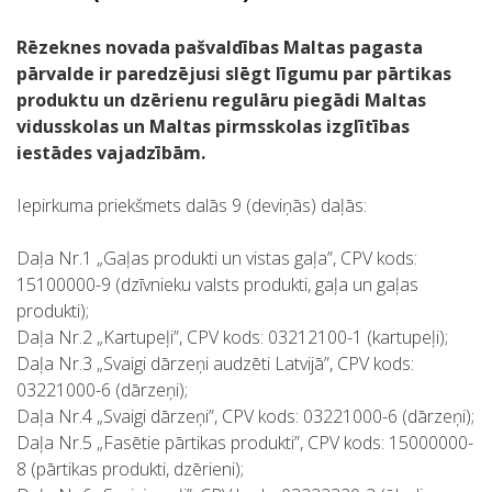
Rēzeknes novada pašvaldības Maltas pagasta
pārvalde ir paredzējusi slēgt līgumu par pārtikas
produktu un dzērienu regulāru piegādi Maltas
vidusskolas un Maltas pirmsskolas izglītības
iestādes vajadzībām.
Iepirkuma priekšmets dalās 9 (deviņās) daļās:
Daļa Nr.1 „Gaļas produkti un vistas gaļa”, CPV kods:
15100000-9 (dzīvnieku valsts produkti, gaļa un gaļas
produkti);
Daļa Nr.2 „Kartupeļi”, CPV kods: 03212100-1 (kartupeļi);
Daļa Nr.3 „Svaigi dārzeņi audzēti Latvijā”, CPV kods:
03221000-6 (dārzeņi);
Daļa Nr.4 „Svaigi dārzeņi”, CPV kods: 03221000-6 (dārzeņi);
Daļa Nr.5 „Fasētie pārtikas produkti”, CPV kods: 15000000-
8 (pārtikas produkti, dzērieni);