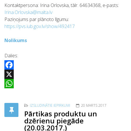
Kontaktpersona: Irina Orlovska, tālr. 64634368, e-pasts:
Irina.Orlovska@malta.lv
Paziņojums par plānoto līgumu:
https://pvs.iub.gov.lv/show/492417
Nolikums
Dalies:
Facebook
X
WhatsApp
IZSLUDINĀTIE IEPIRKUMI
20 MARTS 2017
Pārtikas produktu un
dzērienu piegāde
(20.03.2017.)