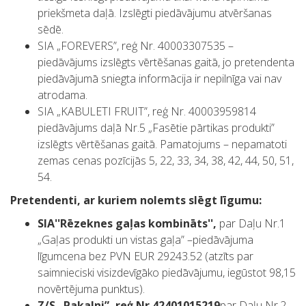
priekšmeta daļā. Izslēgti piedāvājumu atvēršanas
sēdē.
SIA „FOREVERS”, reģ Nr. 40003307535 –
piedāvājums izslēgts vērtēšanas gaitā, jo pretendenta
piedāvājumā sniegta informācija ir nepilnīga vai nav
atrodama.
SIA „KABULETI FRUIT”, reģ Nr. 40003959814
piedāvājums daļā Nr.5 „Fasētie pārtikas produkti”
izslēgts vērtēšanas gaitā. Pamatojums – nepamatoti
zemas cenas pozīcijās 5, 22, 33, 34, 38, 42, 44, 50, 51,
54.
Pretendenti, ar kuriem nolemts slēgt līgumu:
SIA''Rēzeknes gaļas kombināts'',
par Daļu Nr.1
„Gaļas produkti un vistas gaļa” –piedāvājuma
līgumcena bez PVN EUR 29243.52 (atzīts par
saimnieciski visizdevīgāko piedāvājumu, iegūstot 98,15
novērtējuma punktus).
Z/S „Pakalni”, reģ.Nr.42401015219
par Daļu Nr.2