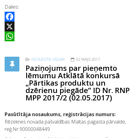
Dalies:
Facebook
X
WhatsApp
NOSLĒGTIE LĪGUMI
02 MAIJS 2017
Paziņojums par pieņemto
lēmumu Atklātā konkursā
„Pārtikas produktu un
dzērienu piegāde” ID Nr. RNP
MPP 2017/2 (02.05.2017)
Pasūtītāja nosaukums, reģistrācijas numurs:
Rēzeknes novada pašvaldības Maltas pagasta pārvalde,
reģ.Nr.90000048449