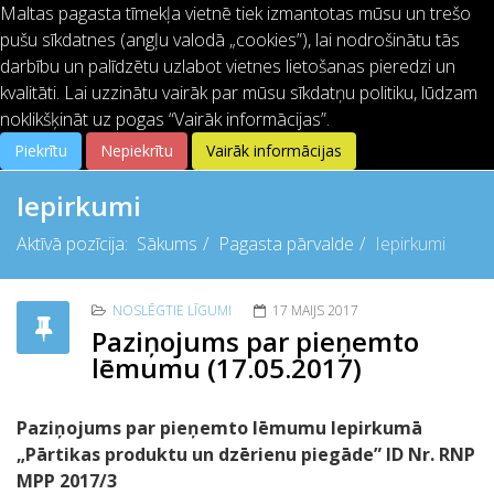
Maltas pagasta tīmekļa vietnē tiek izmantotas mūsu un trešo
pušu sīkdatnes (angļu valodā „cookies”), lai nodrošinātu tās
64621401
info@malta.lv
darbību un palīdzētu uzlabot vietnes lietošanas pieredzi un
kvalitāti. Lai uzzinātu vairāk par mūsu sīkdatņu politiku, lūdzam
noklikšķināt uz pogas “Vairāk informācijas”.
Piekrītu
Nepiekrītu
Vairāk informācijas
Iepirkumi
Aktīvā pozīcija:
Sākums
Pagasta pārvalde
Iepirkumi
NOSLĒGTIE LĪGUMI
17 MAIJS 2017
Paziņojums par pieņemto
lēmumu (17.05.2017)
Paziņojums par pieņemto lēmumu Iepirkumā
„Pārtikas produktu un dzērienu piegāde” ID Nr. RNP
MPP 2017/3