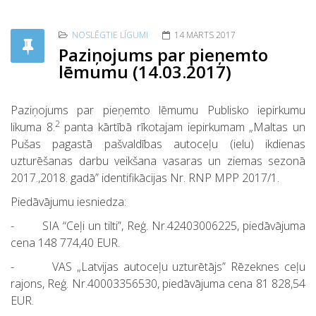
WhatsApp
NOSLĒGTIE LĪGUMI
14 MARTS 2017
Paziņojums par pieņemto
lēmumu (14.03.2017)
Paziņojums par pieņemto lēmumu Publisko iepirkumu
2
likuma 8.
panta kārtībā rīkotajam iepirkumam „Maltas un
Pušas pagastā pašvaldības autoceļu (ielu) ikdienas
uzturēšanas darbu veikšana vasaras un ziemas sezonā
2017.,2018. gadā” identifikācijas Nr. RNP MPP 2017/1.
Piedāvājumu iesniedza:
- SIA “Ceļi un tilti”, Reģ. Nr.42403006225, piedāvājuma
cena 148 774,40 EUR.
- VAS „Latvijas autoceļu uzturētājs” Rēzeknes ceļu
rajons, Reģ. Nr.40003356530, piedāvājuma cena 81 828,54
EUR.