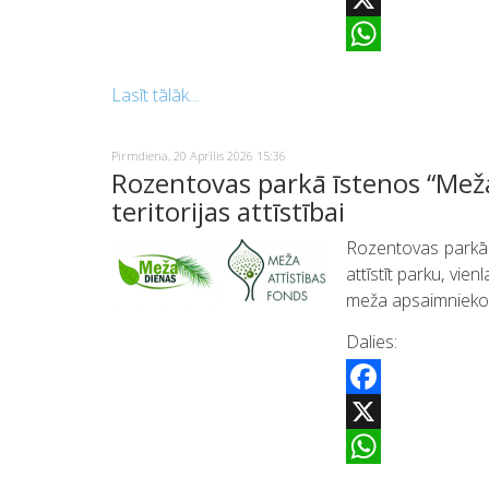
X
WhatsApp
Lasīt tālāk...
Pirmdiena, 20 Aprīlis 2026 15:36
Rozentovas parkā īstenos “Meža
teritorijas attīstībai
Rozentovas parkā t
attīstīt parku, vie
meža apsaimniekoša
Dalies:
Facebook
X
WhatsApp