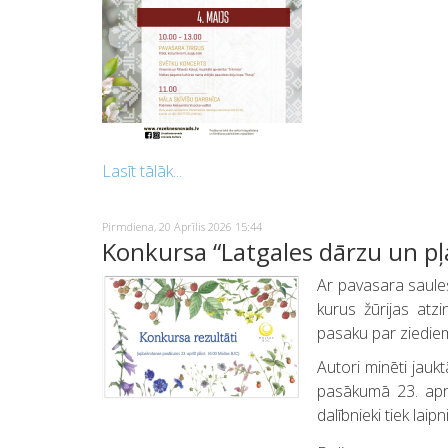
WhatsApp
Lasīt tālāk...
Pirmdiena, 20 Aprīlis 2026 15:44
Konkursa “Latgales dārzu un pļ
Ar pavasara saule
kurus žūrijas atz
pasaku par ziediem
Autori minēti jauk
pasākumā 23. aprī
dalībnieki tiek laipni