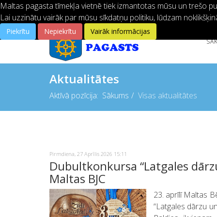
Maltas pagasta tīmekļa vietnē tiek izmantotas mūsu un trešo pušu
Lai uzzinātu vairāk par mūsu sīkdatņu politiku, lūdzam noklikšķin
Piekrītu
Nepiekrītu
Vairāk informācijas
SĀ
Aktualitātes
Aktīvā pozīcija:
Sākums
Visas aktualitātes
Pirmdiena, 27 Aprīlis 2026 15:11
Dubultkonkursa “Latgales dārz
Maltas BJC
23. aprīlī Maltas 
“Latgales dārzu un 