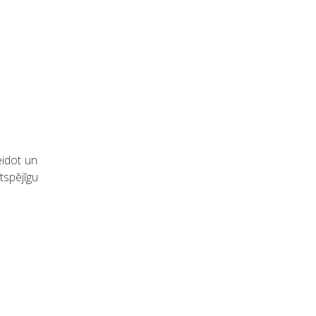
eidot un
tspējīgu