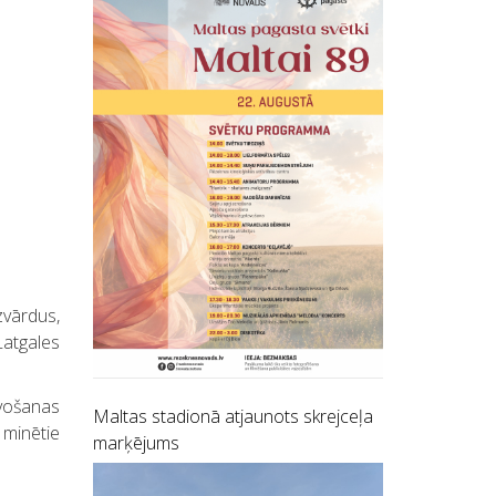
zvārdus,
Latgales
lvošanas
Maltas stadionā atjaunots skrejceļa
 minētie
marķējums