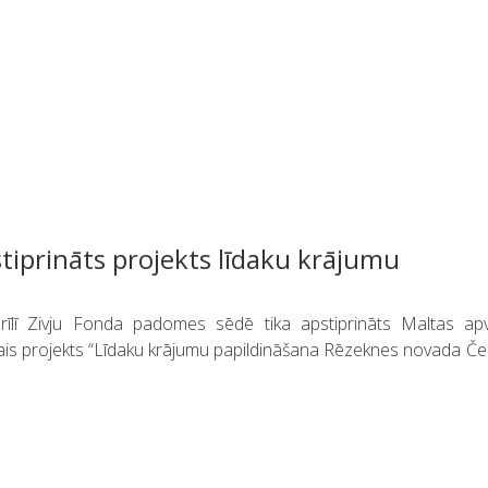
tiprināts projekts līdaku krājumu
rīlī Zivju Fonda padomes sēdē tika apstiprināts Maltas apv
tais projekts “Līdaku krājumu papildināšana Rēzeknes novada Č
.