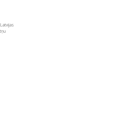
Latvijas
ātņu