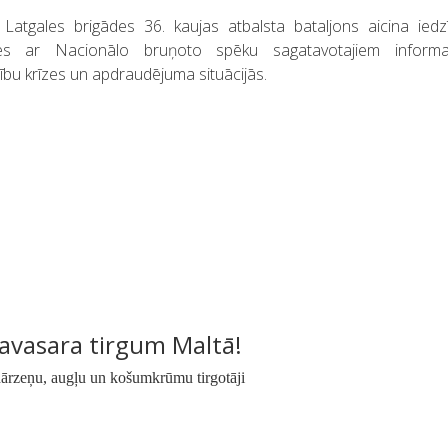
atgales brigādes 36. kaujas atbalsta bataljons aicina iedz
īties ar Nacionālo bruņoto spēku sagatavotajiem informat
cību krīzes un apdraudējuma situācijās.
Pavasara tirgum Maltā!
, dārzeņu, augļu un košumkrūmu tirgotāji