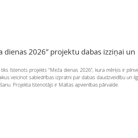
 dienas 2026” projektu dabas izziņai un
iks īstenots projekts “Meža dienas 2026”, kura mērķis ir pilnv
nlaikus veicinot sabiedrības izpratni par dabas daudzveidību un ilg
nu. Projekta īstenotājs ir Maltas apvienības pārvalde.