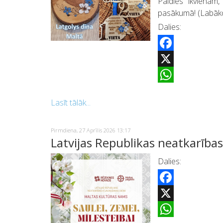
Paldies ikvienam,
pasākumā! (Labāko
Dalies:
Facebook
X
WhatsApp
Lasīt tālāk...
Pirmdiena, 27 Aprīlis 2026 13:17
Latvijas Republikas neatkarīb
Dalies:
Facebook
X