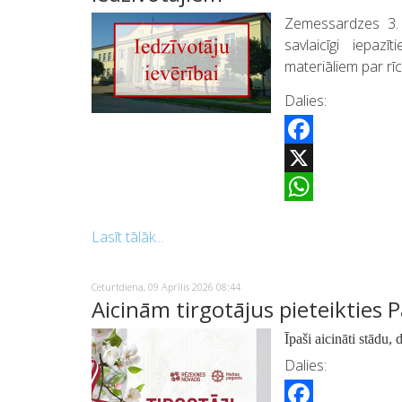
Zemessardzes 3. L
savlaicīgi iepaz
materiāliem par rī
Dalies:
Facebook
X
WhatsApp
Lasīt tālāk...
Ceturtdiena, 09 Aprīlis 2026 08:44
Aicinām tirgotājus pieteikties 
Īpaši aicināti stādu
Dalies: