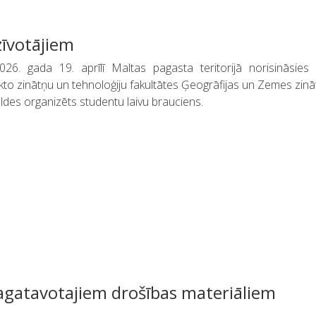
zīvotājiem
26. gada 19. aprīlī Maltas pagasta teritorijā norisināsies 
kto zinātņu un tehnoloģiju fakultātes Ģeogrāfijas un Zemes zin
des organizēts studentu laivu brauciens.
agatavotajiem drošības materiāliem