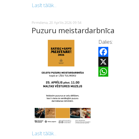
Lasīt tālāk...
Pirmdiena, 20 Aprīlis 2026 09:54
Puzuru meistardarbnīca
Dalies:
Facebook
X
WhatsApp
Lasīt tālāk...