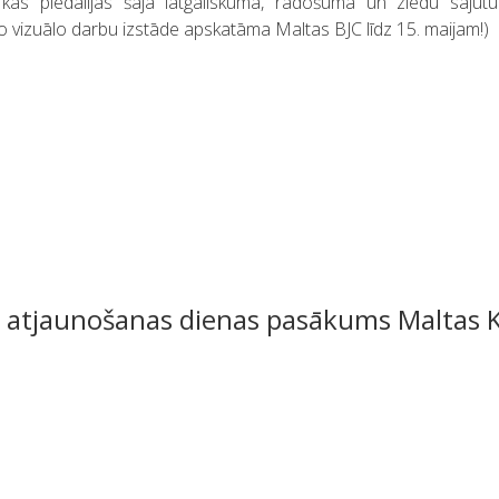
 kas piedalījās šajā latgaliskuma, radošuma un ziedu sajūtu
 vizuālo darbu izstāde apskatāma Maltas BJC līdz 15. maijam!)
as atjaunošanas dienas pasākums Maltas 