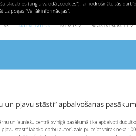
 sīkdatnes (angļu valodā „cookies”), lai nodrošinātu tās darbību 
āt uz pogas “Vairāk informācijas”.
KUMS
AKTUALITĀTES
PAGASTS
PAGASTA PĀRVALDE
u un pļavu stāsti” apbalvošanas pasāku
Bērnu un jauniešu centrā svinīgā pasākumā tika apbalvoti dubult
pļavu stāsti” labāko darbu autori, zālē pulcējot vairāk nekā 100 