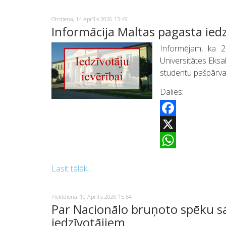
Otrdiena, 14 Aprīlis 2026 13:49
Informācija Maltas pagasta ied
Informējam, ka 20
Universitātes Eksa
studentu pašpārval
Dalies:
Facebook
X
WhatsApp
Lasīt tālāk...
Piektdiena, 10 Aprīlis 2026 15:54
Par Nacionālo bruņoto spēku s
iedzīvotājiem