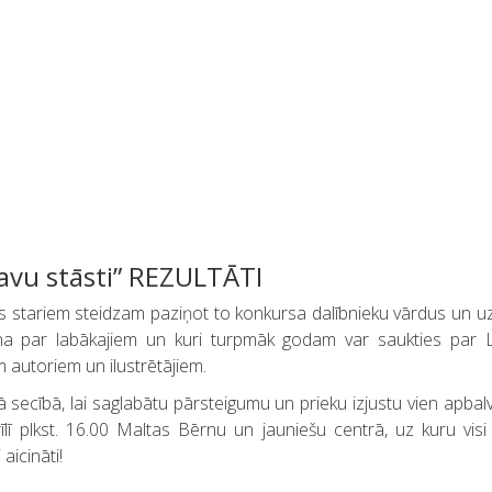
avu stāsti” REZULTĀTI
s stariem steidzam paziņot to konkursa dalībnieku vārdus un u
ina par labākajiem un kuri turpmāk godam var saukties par 
 autoriem un ilustrētājiem.
tā secībā, lai saglabātu pārsteigumu un prieku izjustu vien apba
lī plkst. 16.00 Maltas Bērnu un jauniešu centrā, uz kuru visi
 aicināti!