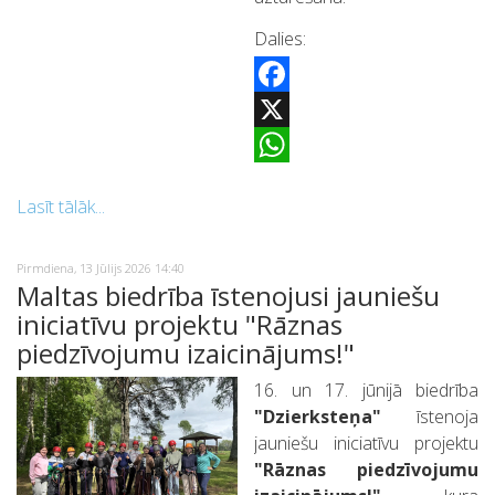
Dalies:
Facebook
X
WhatsApp
Lasīt tālāk...
Pirmdiena, 13 Jūlijs 2026 14:40
Maltas biedrība īstenojusi jauniešu
iniciatīvu projektu "Rāznas
piedzīvojumu izaicinājums!"
16. un 17. jūnijā biedrība
"Dzierksteņa"
īstenoja
jauniešu iniciatīvu projektu
"Rāznas piedzīvojumu