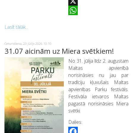
Facebook
X
WhatsApp
Lasīt tālāk...
Ceturtdiena, 23 Jūlijs 2026 10:10
31.07 aicinām uz Miera svētkiem!
No 31. jūlija līdz 2. augustam
Maltas apvienībā
norisināsies nu jau par
tradīciju kļuvušais Maltas
apvienības Parku festivāls.
Festivāla ietvaros Maltas
pagastā norisināsies Miera
svētki.
Dalies: