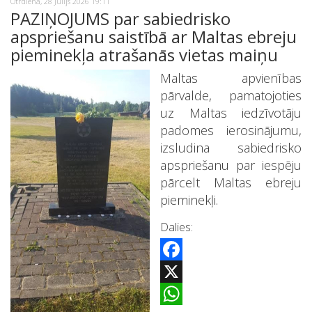
Otrdiena, 28 Jūlijs 2026 19:11
PAZIŅOJUMS par sabiedrisko
apspriešanu saistībā ar Maltas ebreju
pieminekļa atrašanās vietas maiņu
Maltas apvienības
pārvalde, pamatojoties
uz Maltas iedzīvotāju
padomes ierosinājumu,
izsludina sabiedrisko
apspriešanu par iespēju
pārcelt Maltas ebreju
pieminekļi.
Dalies:
Facebook
X