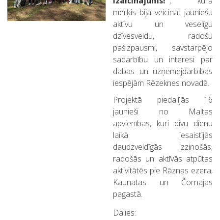
izaicinājums!"
, kura
mērķis bija veicināt jauniešu
aktīvu un veselīgu
dzīvesveidu, radošu
pašizpausmi, savstarpējo
sadarbību un interesi par
dabas un uzņēmējdarbības
iespējām Rēzeknes novadā.
Projektā piedalījās 16
jaunieši no Maltas
apvienības, kuri divu dienu
laikā iesaistījās
daudzveidīgās izzinošās,
radošās un aktīvās atpūtas
aktivitātēs pie Rāznas ezera,
Kaunatas un Čornajas
pagastā.
Dalies: