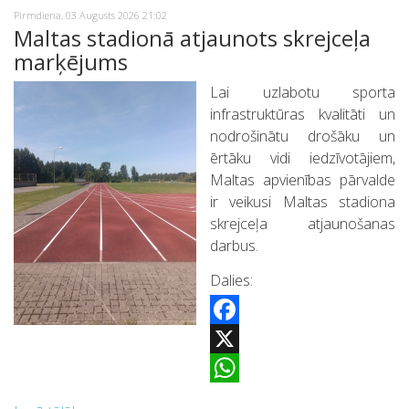
Pirmdiena, 03 Augusts 2026 21:02
Maltas stadionā atjaunots skrejceļa
marķējums
Lai uzlabotu sporta
infrastruktūras kvalitāti un
nodrošinātu drošāku un
ērtāku vidi iedzīvotājiem,
Maltas apvienības pārvalde
ir veikusi Maltas stadiona
skrejceļa atjaunošanas
darbus.
Dalies:
Facebook
X
WhatsApp