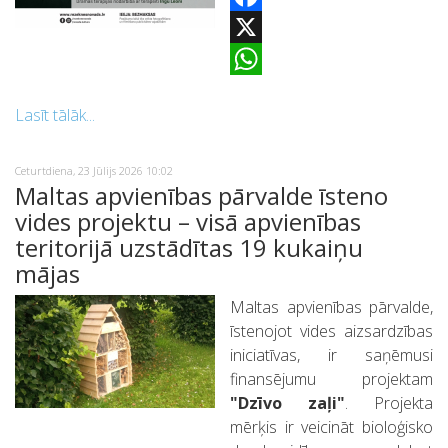
Facebook
X
WhatsApp
Lasīt tālāk...
Ceturtdiena, 23 Jūlijs 2026 10:02
Maltas apvienības pārvalde īsteno
vides projektu – visā apvienības
teritorijā uzstādītas 19 kukaiņu
mājas
Maltas apvienības pārvalde,
īstenojot vides aizsardzības
iniciatīvas, ir saņēmusi
finansējumu projektam
"Dzīvo zaļi"
. Projekta
mērķis ir veicināt bioloģisko