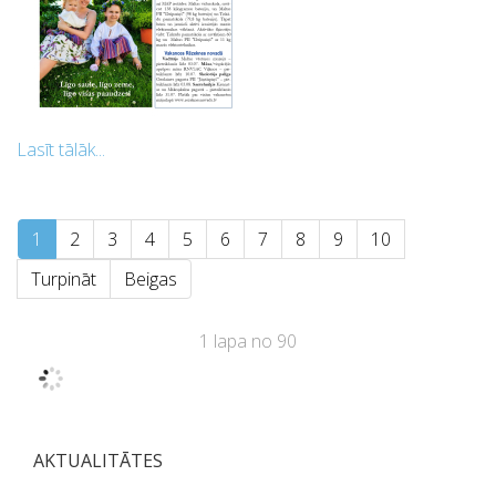
Lasīt tālāk...
1
2
3
4
5
6
7
8
9
10
Turpināt
Beigas
1 lapa no 90
AKTUALITĀTES