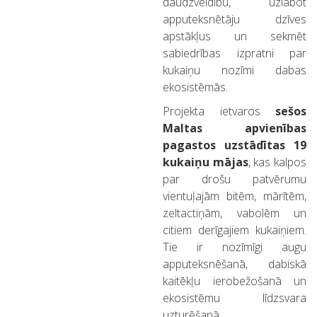
daudzveidību, uzlabot
apputeksnētāju dzīves
apstākļus un sekmēt
sabiedrības izpratni par
kukaiņu nozīmi dabas
ekosistēmās.
Projekta ietvaros
sešos
Maltas apvienības
pagastos uzstādītas 19
kukaiņu mājas
, kas kalpos
par drošu patvērumu
vientuļajām bitēm, mārītēm,
zeltactiņām, vabolēm un
citiem derīgajiem kukaiņiem.
Tie ir nozīmīgi augu
apputeksnēšanā, dabiskā
kaitēkļu ierobežošanā un
ekosistēmu līdzsvara
uzturēšanā.