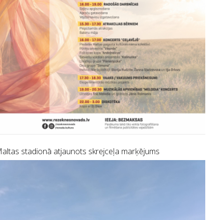
altas stadionā atjaunots skrejceļa marķējums