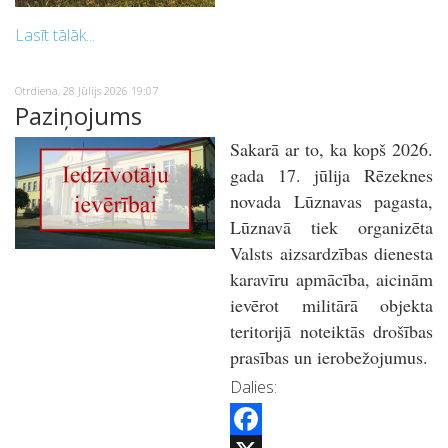
WhatsApp
Lasīt tālāk...
Otrdiena, 28 Jūlijs 2026 19:07
Paziņojums
Sakarā ar to, ka kopš 2026.
gada 17. jūlija Rēzeknes
novada Lūznavas pagasta,
Lūznavā tiek organizēta
Valsts aizsardzības dienesta
karavīru apmācība, aicinām
ievērot militārā objekta
teritorijā noteiktās drošības
prasības un ierobežojumus.
Dalies: