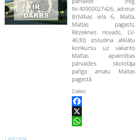
pārvalde (reģ.
Nr.40900027426, adrese:
Brīvības iela 6, Malta,
Maltas pagasts,
Rēzeknes novads, LV-
4630) izsludina atklātu
konkursu uz vakanto
Maltas apvienības
pārvaldes skolotāja
palīga amatu Maltas
pagastā.
Dalies:
Facebook
X
WhatsApp
Lasīt tālāk...