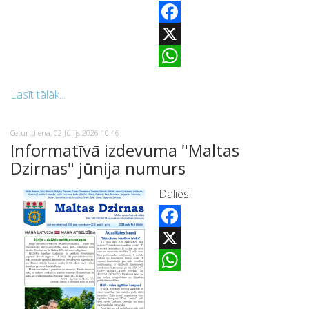
Facebook
X
WhatsApp
Lasīt tālāk...
Ceturtdiena, 02 Jūlijs 2026 10:46
Informatīvā izdevuma "Maltas
Dzirnas" jūnija numurs
Dalies:
Facebook
X
WhatsApp