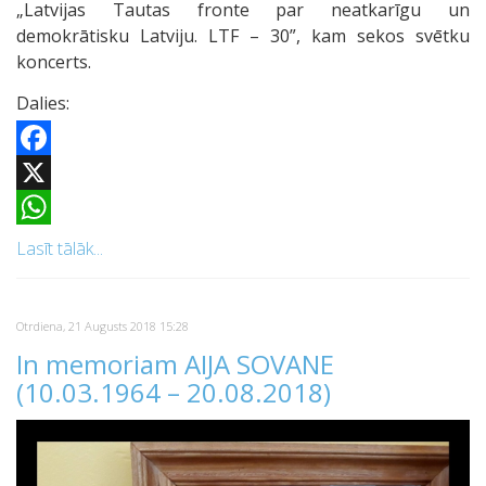
„Latvijas Tautas fronte par neatkarīgu un
demokrātisku Latviju. LTF – 30”, kam sekos svētku
koncerts.
Dalies:
Facebook
X
WhatsApp
Lasīt tālāk...
Otrdiena, 21 Augusts 2018 15:28
In memoriam AIJA SOVANE
(10.03.1964 – 20.08.2018)