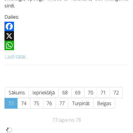
sirdi.
Dalies:
Facebook
X
WhatsApp
Lasīt tālāk...
Sākums
Iepriekšējā
68
69
70
71
72
73
74
75
76
77
Turpināt
Beigas
73 lapa no 78