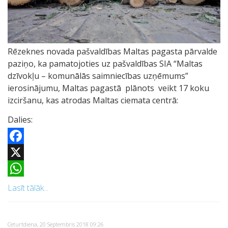
Rēzeknes novada pašvaldības Maltas pagasta pārvalde
paziņo, ka pamatojoties uz pašvaldības SIA “Maltas
dzīvokļu – komunālās saimniecības uzņēmums”
ierosinājumu, Maltas pagastā plānots veikt 17 koku
izciršanu, kas atrodas Maltas ciemata centrā:
Dalies:
Facebook
X
WhatsApp
Lasīt tālāk...
Ceturtdiena, 20 Septembris 2018 09:26