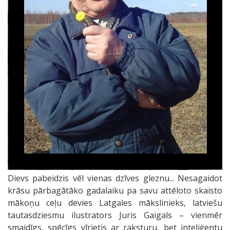
Dievs pabeidzis vēl vienas dzīves gleznu... Nesagaidot
krāsu pārbagātāko gadalaiku pa savu attēloto skaisto
mākoņu ceļu devies Latgales mākslinieks, latviešu
tautasdziesmu ilustrators Juris Gaigals – vienmēr
smaidīgs, spēcīgs vīrietis ar raksturu, bet inteliģentu