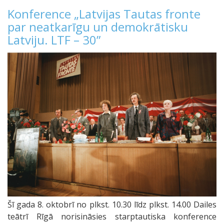
Konference „Latvijas Tautas fronte
par neatkarīgu un demokrātisku
Latviju. LTF – 30”
Šī gada 8. oktobrī no plkst. 10.30 līdz plkst. 14.00 Dailes
teātrī Rīgā norisināsies starptautiska konference