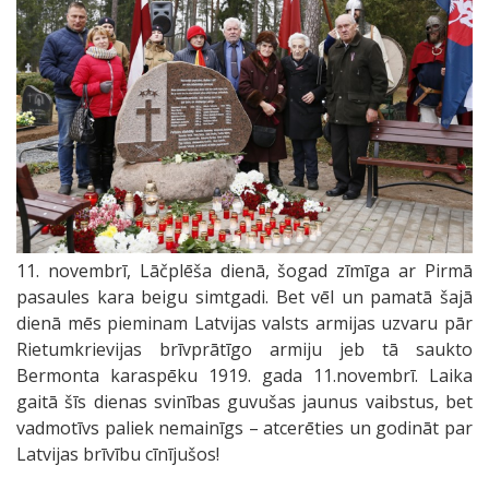
11. novembrī, Lāčplēša dienā, šogad zīmīga ar Pirmā
pasaules kara beigu simtgadi. Bet vēl un pamatā šajā
dienā mēs pieminam Latvijas valsts armijas uzvaru pār
Rietumkrievijas brīvprātīgo armiju jeb tā saukto
Bermonta karaspēku 1919. gada 11.novembrī. Laika
gaitā šīs dienas svinības guvušas jaunus vaibstus, bet
vadmotīvs paliek nemainīgs – atcerēties un godināt par
Latvijas brīvību cīnījušos!