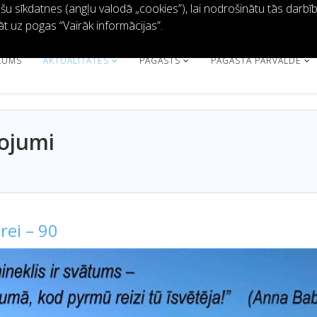
 sīkdatnes (angļu valodā „cookies”), lai nodrošinātu tās darbību 
āt uz pogas “Vairāk informācijas”.
KUMS
AKTUALITĀTES
PAGASTS
PAGASTA PĀRVALDE
ņojumi
rei – 90