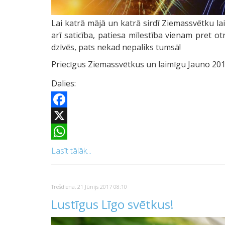
Lai katrā mājā un katrā sirdī Ziemassvētku lai
arī saticība, patiesa mīlestība vienam pret o
dzīvēs, pats nekad nepaliks tumsā!
Priecīgus Ziemassvētkus un laimīgu Jauno 201
Dalies:
Facebook
X
WhatsApp
Lasīt tālāk...
Trešdiena, 21 Jūnijs 2017 08:10
Lustīgus Līgo svētkus!