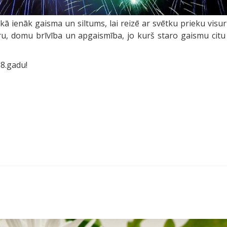
kā ienāk gaisma un siltums, lai reizē ar svētku prieku visu
tru, domu brīvība un apgaismība, jo kurš staro gaismu citu
8.gadu!