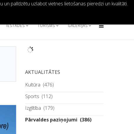
un palīdzētu uzlabot vietnes lietošanas pieredzi un kvalitāti.
64621401
info@malta.lv
IESTĀDES
TŪRISMS
GALERIJAS
AKTUALITĀTES
Kultūra
(476)
Sports
(112)
Izglītība
(179)
Pārvaldes paziņojumi
(386)