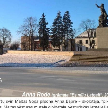
rtu svin Maltas Goda pilsone Anna Babre – skolotāja, folkl
e, Maltas vēstures muzeja dibinātāja, vēsturiskās latgalieš