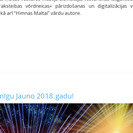
aksteibas vōrdneicas» pārizdošanas un digitalizācijas vir
 kā arī “Himnas Maltai” vārdu autore.
imīgu Jauno 2018.gadu!