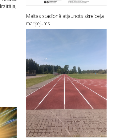
zītāja,
Maltas stadionā atjaunots skrejceļa
marķējums