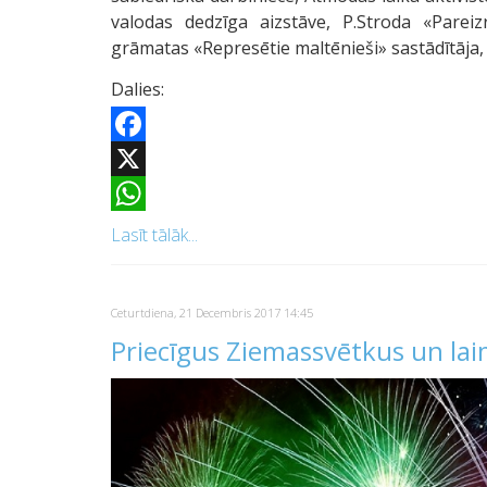
valodas dedzīga aizstāve, P.Stroda «Pareizr
grāmatas «Represētie maltēnieši» sastādītāja,
Dalies:
Facebook
X
WhatsApp
Lasīt tālāk...
Ceturtdiena, 21 Decembris 2017 14:45
Priecīgus Ziemassvētkus un la