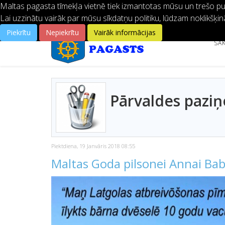
Maltas pagasta tīmekļa vietnē tiek izmantotas mūsu un trešo pušu
Lai uzzinātu vairāk par mūsu sīkdatņu politiku, lūdzam noklikšķin
Piekrītu
Nepiekrītu
Vairāk informācijas
SĀ
Pārvaldes pazi
Piektdiena, 19 Janvāris 2018 08:55
Maltas Goda pilsonei Annai Bab