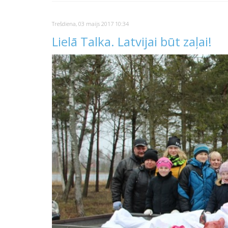
Trešdiena, 03 maijs 2017 10:34
Lielā Talka. Latvijai būt zaļai!