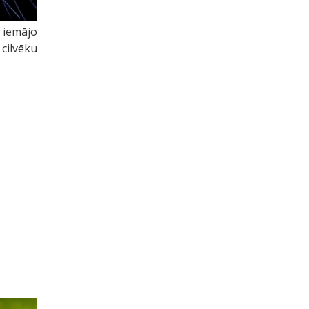
r iemājo
 cilvēku