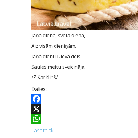
Jāņa diena, svēta diena,
Aiz visām dieniņām.
Jāņa dienu Dieva dēls
Saules meitu sveicināja.
/Z.Kārkliņš/
Dalies:
Facebook
X
WhatsApp
Lasīt tālāk...