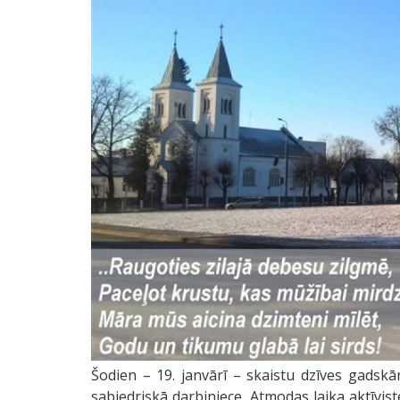
Šodien – 19. janvārī – skaistu dzīves gadskā
sabiedriskā darbiniece, Atmodas laika aktīvist