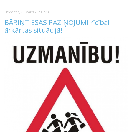
Piektdiena, 20 Marts 2020 09:30
BĀRIŅTIESAS PAZIŅOJUMI rīcībai
ārkārtas situācijā!