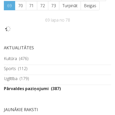
69
70
71
72
73
Turpināt
Beigas
69 lapa no 78
AKTUALITĀTES
Kultūra
(476)
Sports
(112)
Izglītība
(179)
Pārvaldes paziņojumi
(387)
JAUNĀKIE RAKSTI