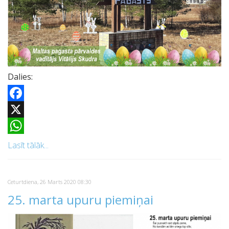
Dalies:
Facebook
X
WhatsApp
Lasīt tālāk...
Ceturtdiena, 26 Marts 2020 08:30
25. marta upuru piemiņai