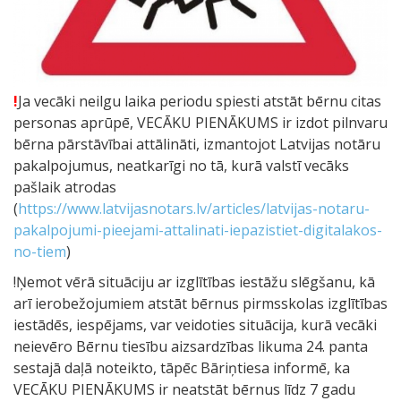
!
Ja vecāki neilgu laika periodu spiesti atstāt bērnu citas
personas aprūpē, VECĀKU PIENĀKUMS ir izdot pilnvaru
bērna pārstāvībai attālināti, izmantojot Latvijas notāru
pakalpojumus, neatkarīgi no tā, kurā valstī vecāks
pašlaik atrodas
(
https://www.latvijasnotars.lv/articles/latvijas-notaru-
pakalpojumi-pieejami-attalinati-iepazistiet-digitalakos-
no-tiem
)
!Ņemot vērā situāciju ar izglītības iestāžu slēgšanu, kā
arī ierobežojumiem atstāt bērnus pirmsskolas izglītības
iestādēs, iespējams, var veidoties situācija, kurā vecāki
neievēro Bērnu tiesību aizsardzības likuma 24. panta
sestajā daļā noteikto, tāpēc Bāriņtiesa informē, ka
VECĀKU PIENĀKUMS ir neatstāt bērnus līdz 7 gadu