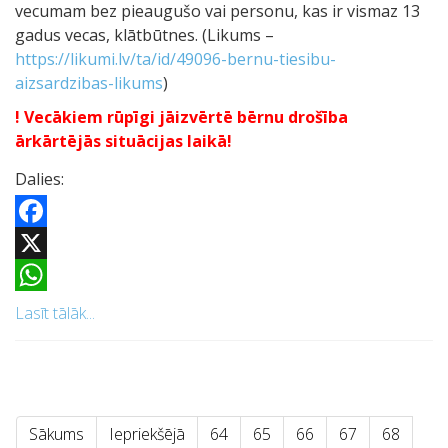
vecumam bez pieaugušo vai personu, kas ir vismaz 13
gadus vecas, klātbūtnes. (Likums –
https://likumi.lv/ta/id/49096-bernu-tiesibu-
aizsardzibas-likums
)
! Vecākiem rūpīgi jāizvērtē bērnu drošība
ārkārtējās situācijas laikā!
Dalies:
Facebook
X
WhatsApp
Lasīt tālāk...
Sākums
Iepriekšējā
64
65
66
67
68