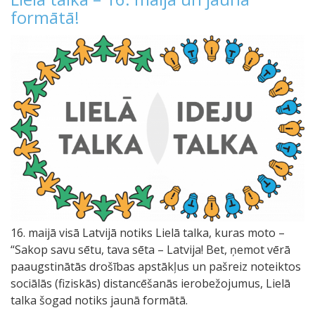
formātā!
16. maijā visā Latvijā notiks Lielā talka, kuras moto –
“Sakop savu sētu, tava sēta – Latvija! Bet, ņemot vērā
paaugstinātās drošības apstākļus un pašreiz noteiktos
sociālās (fiziskās) distancēšanās ierobežojumus, Lielā
talka šogad notiks jaunā formātā.