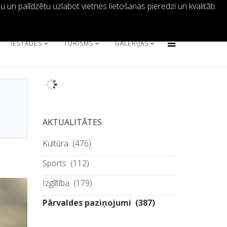
un palīdzētu uzlabot vietnes lietošanas pieredzi un kvalitāti.
64621401
info@malta.lv
IESTĀDES
TŪRISMS
GALERIJAS
AKTUALITĀTES
Kultūra
(476)
Sports
(112)
Izglītība
(179)
Pārvaldes paziņojumi
(387)