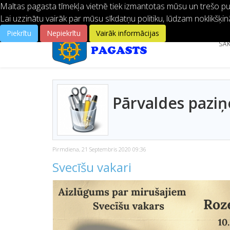
Maltas pagasta tīmekļa vietnē tiek izmantotas mūsu un trešo pušu
Lai uzzinātu vairāk par mūsu sīkdatņu politiku, lūdzam noklikšķin
Piekrītu
Nepiekrītu
Vairāk informācijas
SĀ
Pārvaldes pazi
Pirmdiena, 21 Septembris 2020 09:36
Svecīšu vakari