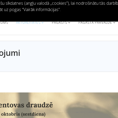
 sīkdatnes (angļu valodā „cookies”), lai nodrošinātu tās darbību 
āt uz pogas “Vairāk informācijas”.
KUMS
AKTUALITĀTES
PAGASTS
PAGASTA PĀRVALDE
ņojumi