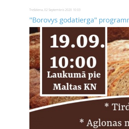
Trešdiena, 02 Septembris 2020 10:03
"Borovys godatierga" progra