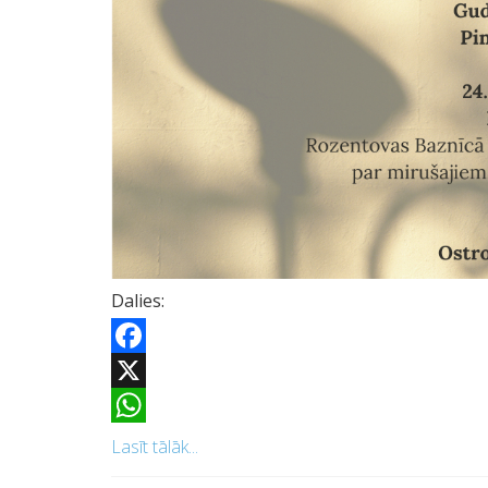
Dalies:
Facebook
X
WhatsApp
Lasīt tālāk...