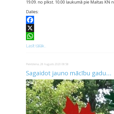
19.09. no plkst. 10.00 laukumā pie Maltas KN 
Dalies:
Facebook
X
WhatsApp
Lasīt tālāk...
Piektdiena, 28 Augusts 2020 08:58
Sagaidot jauno mācību gadu...