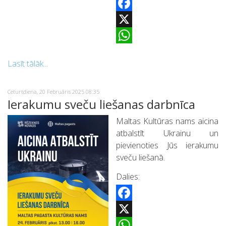
Facebook
X
WhatsApp
Lasīt tālāk...
Ceturtdiena, 20 Februāris 2025 08:35
Ierakumu sveču liešanas darbnīca
Maltas Kultūras nams aicina
atbalstīt Ukrainu un
pievienoties Jūs ierakumu
sveču liešanā.
Dalies:
Facebook
X