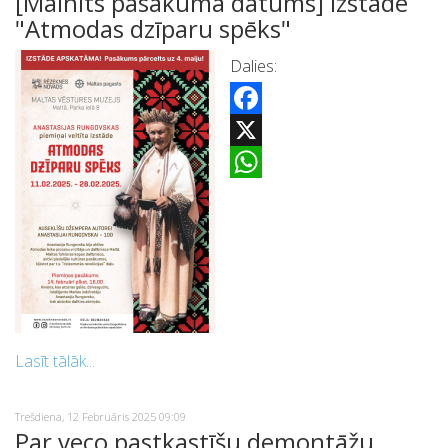
[Mainīts pasākuma datums] Izstāde
"Atmodas dzīparu spēks"
Dalies:
Facebook
X
WhatsApp
Lasīt tālāk...
Trešdiena, 12 Februāris 2025 09:09
Par veco pastkastīšu demontāžu