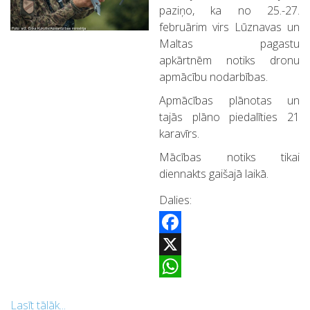
paziņo, ka no 25.-27.
februārim virs Lūznavas un
Maltas pagastu
apkārtnēm notiks dronu
apmācību nodarbības.
Apmācības plānotas un
tajās plāno piedalīties 21
karavīrs.
Mācības notiks tikai
diennakts gaišajā laikā.
Dalies:
Facebook
X
WhatsApp
Lasīt tālāk...