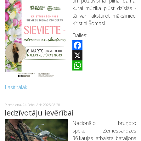
un pozitīvisma pilna dāma,
kurai mūzika plūst dzīslās -
tā var raksturot mākslinieci
Kristīni Šomasi.
Dalies:
Facebook
X
WhatsApp
Lasīt tālāk...
Pirmdiena, 24 Februāris 2025 08:20
Iedzīvotāju ievērībai
Nacionālo bruņoto
spēku Zemessardzes
36.kaujas atbalsta bataljons