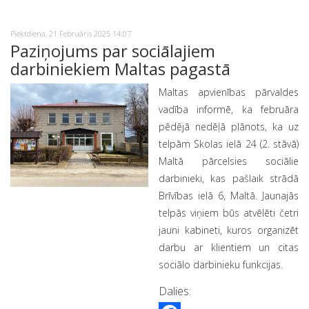
Piektdiena, 21 Februāris 2025 14:07
Paziņojums par sociālajiem
darbiniekiem Maltas pagastā
Maltas apvienības pārvaldes
vadība informē, ka februāra
pēdējā nedēļā plānots, ka uz
telpām Skolas ielā 24 (2. stāvā)
Maltā pārcelsies sociālie
darbinieki, kas pašlaik strādā
Brīvības ielā 6, Maltā. Jaunajās
telpās viņiem būs atvēlēti četri
jauni kabineti, kuros organizēt
darbu ar klientiem un citas
sociālo darbinieku funkcijas.
Dalies: