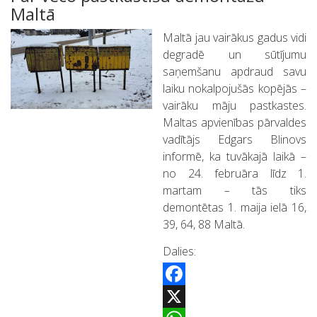
Maltā
Maltā jau vairākus gadus vidi
degradē un sūtījumu
saņemšanu apdraud savu
laiku nokalpojušās kopējās –
vairāku māju pastkastes.
Maltas apvienības pārvaldes
vadītājs Edgars Blinovs
informē, ka tuvākajā laikā –
no 24. februāra līdz 1.
martam – tās tiks
demontētas 1. maija ielā 16,
39, 64, 88 Maltā.
Dalies:
Facebook