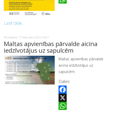
WhatsApp
Lasīt tālāk...
Pirmdiena, 17 Februāris 2025 14:07
Maltas apvienības pārvalde aicina
iedzīvotājus uz sapulcēm
Maltas apvienības pārvalde
aicina iedzīvotājus uz
sapulcēm:
Dalies:
Facebook
X