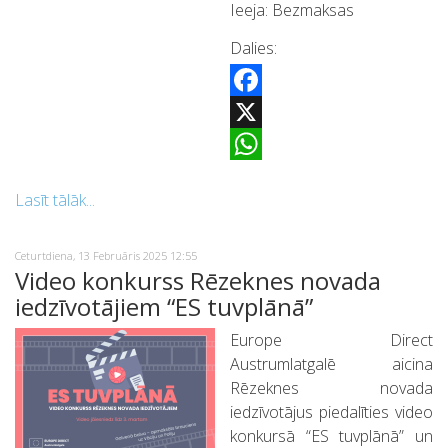
Ieeja: Bezmaksas
Dalies:
Facebook
X
WhatsApp
Lasīt tālāk...
Ceturtdiena, 13 Februāris 2025 12:55
Video konkurss Rēzeknes novada
iedzīvotājiem “ES tuvplānā”
Europe Direct
Austrumlatgalē aicina
Rēzeknes novada
iedzīvotājus piedalīties video
konkursā “ES tuvplānā” un