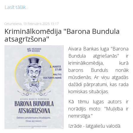
WhatsApp
Lasīt tālāk...
Ceturtdiena, 13 Februāris 2025 13:17
Kriminālkomēdija "Barona Bundula
atsagrīzšona"
Aivara Bankas luga "Barona
Bundula atgriešanās" ir
kriminālkomēdija, kurā
barons Bunduls nonāk
mūsdienās. Ar viņu atgadās
dažādi pārpratumi, kas rada
komiskas situācijas.
Kā tēmu lugas autors ir
norādījis moto: "Muļķība ir
nemirstīga."
Izrāde - latgaliešu valodā.