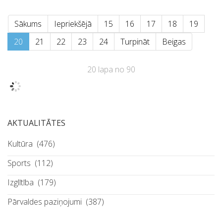
Sākums
Iepriekšējā
15
16
17
18
19
20
21
22
23
24
Turpināt
Beigas
20 lapa no 90
AKTUALITĀTES
Kultūra
(476)
Sports
(112)
Izglītība
(179)
Pārvaldes paziņojumi
(387)