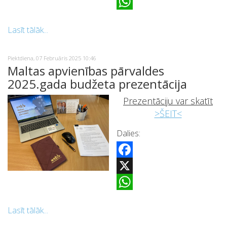
X
WhatsApp
Lasīt tālāk...
Piektdiena, 07 Februāris 2025 10:46
Maltas apvienības pārvaldes
2025.gada budžeta prezentācija
Prezentāciju var skatīt
>ŠEIT<
Dalies:
Facebook
X
WhatsApp
Lasīt tālāk...