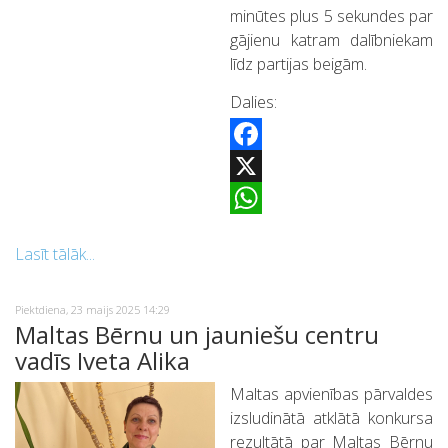
minūtes plus 5 sekundes par
gājienu katram dalībniekam
līdz partijas beigām.
Dalies:
Facebook
X
WhatsApp
Lasīt tālāk...
Piektdiena, 23 maijs 2025 14:29
Maltas Bērnu un jauniešu centru
vadīs Iveta Alika
Maltas apvienības pārvaldes
izsludinātā atklātā konkursa
rezultātā par Maltas Bērnu