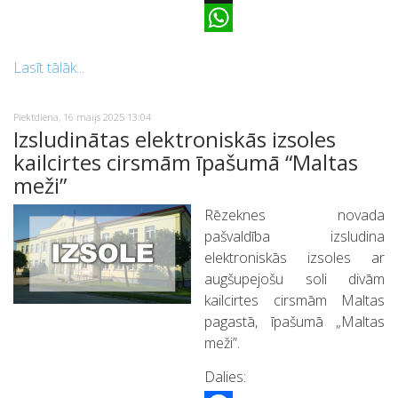
X
WhatsApp
Lasīt tālāk...
Piektdiena, 16 maijs 2025 13:04
Izsludinātas elektroniskās izsoles
kailcirtes cirsmām īpašumā “Maltas
meži”
Rēzeknes novada
pašvaldība izsludina
elektroniskās izsoles ar
augšupejošu soli divām
kailcirtes cirsmām Maltas
pagastā, īpašumā „Maltas
meži”.
Dalies: