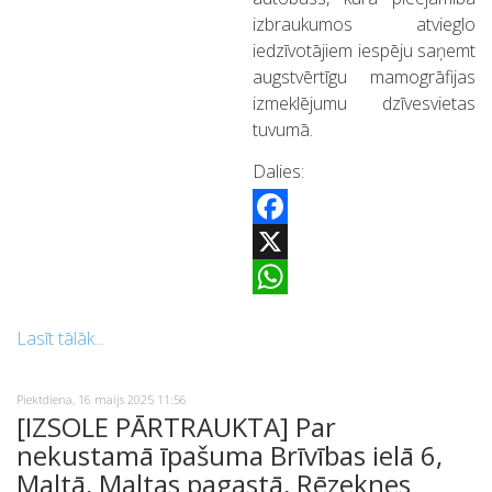
izbraukumos atvieglo
iedzīvotājiem iespēju saņemt
augstvērtīgu mamogrāfijas
izmeklējumu dzīvesvietas
tuvumā.
Dalies:
Facebook
X
WhatsApp
Lasīt tālāk...
Piektdiena, 16 maijs 2025 11:56
[IZSOLE PĀRTRAUKTA] Par
nekustamā īpašuma Brīvības ielā 6,
Maltā, Maltas pagastā, Rēzeknes