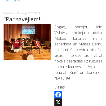
Lasīt tālāk...
Piektdiena, 23 maijs 2025 08:22
"Par savējiem!"
Šogad, sekojot līdzi
Vislatvijas hokeja drudzim,
Maltas kultūras nams
sadarbībā ar Maltas Bērnu
un jauniešu centru aicināja
visus interesentus vērot
hokeja tiešraides uz kultūras
nama skatuves, ietērpjoties
fanu atribūtikā un skandinot:
"LATVIJA!"
Dalies:
Facebook