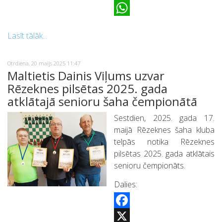
X
WhatsApp
Lasīt tālāk...
Otrdiena, 20 maijs 2025 11:47
Maltietis Dainis Viļums uzvar
Rēzeknes pilsētas 2025. gada
atklātajā senioru šaha čempionātā
Sestdien, 2025. gada 17.
maijā Rēzeknes šaha kluba
telpās notika Rēzeknes
pilsētas 2025. gada atklātais
senioru čempionāts.
Dalies:
Facebook