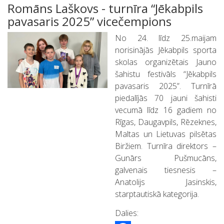
Romāns Laškovs - turnīra “Jēkabpils
pavasaris 2025” vicečempions
No 24. līdz 25.maijam
norisinājās Jēkabpils sporta
skolas organizētais Jauno
šahistu festivāls “Jēkabpils
pavasaris 2025”. Turnīrā
piedalījās 70 jauni šahisti
vecumā līdz 16 gadiem no
Rīgas, Daugavpils, Rēzeknes,
Maltas un Lietuvas pilsētas
Biržiem. Turnīra direktors –
Gunārs Pušmucāns,
galvenais tiesnesis –
Anatolijs Jasinskis,
starptautiskā kategorija.
Dalies: