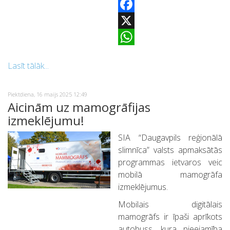
Facebook
X
WhatsApp
Lasīt tālāk...
Piektdiena, 16 maijs 2025 12:49
Aicinām uz mamogrāfijas
izmeklējumu!
SIA “Daugavpils reģionālā
slimnīca” valsts apmaksātās
programmas ietvaros veic
mobilā mamogrāfa
izmeklējumus.
Mobilais digitālais
mamogrāfs ir īpaši aprīkots
autobuss, kura pieejamība