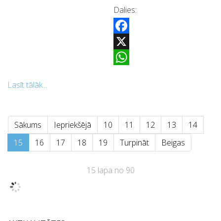
Dalies:
Facebook
X
WhatsApp
Lasīt tālāk...
Sākums
Iepriekšējā
10
11
12
13
14
15
16
17
18
19
Turpināt
Beigas
15 lapa no 90