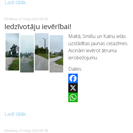
Lasīt tālāk...
Otrdiena, 27 maijs 2025 09:43
Iedzīvotāju ievērībai!
Maltā, Smilšu un Kalnu ielās
uzstādītas jaunas ceļazīmes.
Aicinām ievērot ātruma
ierobežojumu.
Dalies:
Facebook
X
WhatsApp
Lasīt tālāk...
Otrdiena, 27 maijs 2025 09:38