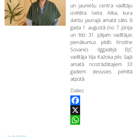
un jauniešu centra vadītāju
izvēlēta Iveta Alika, kura
darbu jaunajā amatā sāks šī
gada 1. augustā (no 7. jūnija
un līdz 31. jūlijam vadītājas
pienākumus pildīs Kristīne
Sovane). Ilggadējā BJC
vadītāja Vija Kažoka pēc šajā
amatā nostrādātajiem 33
gadiem devusies pelnītā
atpūtā.
Dalies:
Facebook
X
WhatsApp