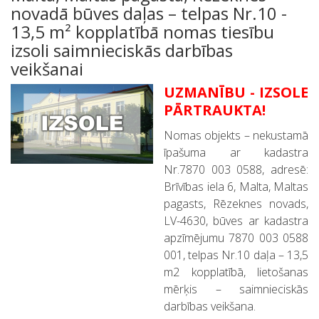
novadā būves daļas – telpas Nr.10 -
13,5 m² kopplatībā nomas tiesību
izsoli saimnieciskās darbības
veikšanai
UZMANĪBU - IZSOLE
PĀRTRAUKTA!
Nomas objekts – nekustamā
īpašuma ar kadastra
Nr.7870 003 0588, adresē:
Brīvības iela 6, Malta, Maltas
pagasts, Rēzeknes novads,
LV-4630, būves ar kadastra
apzīmējumu 7870 003 0588
001, telpas Nr.10 daļa – 13,5
m2 kopplatībā, lietošanas
mērķis – saimnieciskās
darbības veikšana.