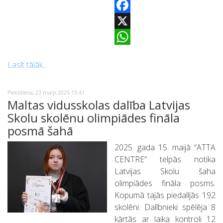
Facebook
X
WhatsApp
Lasīt tālāk...
Piektdiena, 23 maijs 2025 15:41
Maltas vidusskolas dalība Latvijas
Skolu skolēnu olimpiādes fināla
posmā šahā
2025. gada 15. maijā “ATTA
CENTRE” telpās notika
Latvijas Skolu šaha
olimpiādes fināla posms.
Kopumā tajās piedalījās 192
skolēni. Dalībnieki spēlēja 8
kārtās ar laika kontroli 12