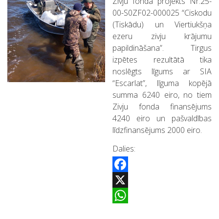
Zivju fonda projekts Nr.25-
00-S0ZF02-000025 “Ciskodu
(Tiskādu) un Viertiukšņa
ezeru zivju krājumu
papildināšana”.
Tirgus
izpētes rezultātā tika
noslēgts līgums ar SIA
“Escarlat”, līguma kopējā
summa 6240 eiro, no tiem
Zivju fonda finansējums
4240 eiro un pašvaldības
līdzfinansējums 2000 eiro.
Dalies:
Facebook
X
WhatsApp