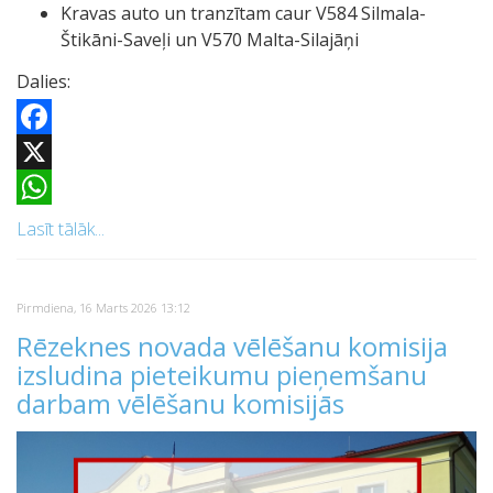
Kravas auto un tranzītam caur V584 Silmala-
Štikāni-Saveļi un V570 Malta-Silajāņi
Dalies:
Facebook
X
WhatsApp
Lasīt tālāk...
Pirmdiena, 16 Marts 2026 13:12
Rēzeknes novada vēlēšanu komisija
izsludina pieteikumu pieņemšanu
darbam vēlēšanu komisijās