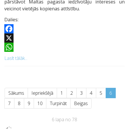
pārstāvot Maltas pagasta iedzīvotāju intereses un
veicinot vietējās kopienas attīstību.
Dalies:
Facebook
X
WhatsApp
Lasīt tālāk...
Sākums
Iepriekšējā
1
2
3
4
5
6
7
8
9
10
Turpināt
Beigas
6 lapa no 78