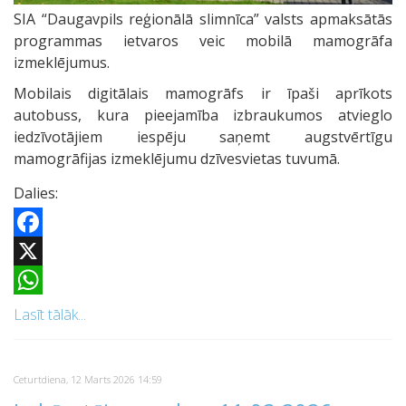
SIA “Daugavpils reģionālā slimnīca” valsts apmaksātās
programmas ietvaros veic mobilā mamogrāfa
izmeklējumus.
Mobilais digitālais mamogrāfs ir īpaši aprīkots
autobuss, kura pieejamība izbraukumos atvieglo
iedzīvotājiem iespēju saņemt augstvērtīgu
mamogrāfijas izmeklējumu dzīvesvietas tuvumā.
Dalies:
Facebook
X
WhatsApp
Lasīt tālāk...
Ceturtdiena, 12 Marts 2026 14:59