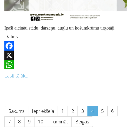
Īpaši aicināti stādu, dārzeņu, augļu un košumkrūmu tirgotāji
Dalies:
Facebook
X
WhatsApp
Lasīt tālāk...
Sākums
Iepriekšējā
1
2
3
4
5
6
7
8
9
10
Turpināt
Beigas