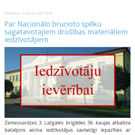
Piektdiena, 10 Aprīlis 2026 15:54
Par Nacionālo bruņoto spēku
sagatavotajiem drošības materiāliem
iedzīvotājiem
Zemessardzes 3. Latgales brigādes 36. kaujas atbalsta
bataljons aicina iedzīvotājus savlaicīgi iepazīties ar