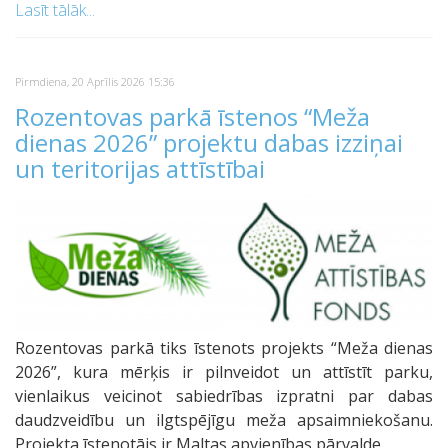
WhatsApp
Lasīt tālāk...
Pirmdiena, 20 Aprīlis 2026 15:36
Rozentovas parkā īstenos “Meža
dienas 2026” projektu dabas izziņai
un teritorijas attīstībai
Rozentovas parkā tiks īstenots projekts “Meža dienas
2026”, kura mērķis ir pilnveidot un attīstīt parku,
vienlaikus veicinot sabiedrības izpratni par dabas
daudzveidību un ilgtspējīgu meža apsaimniekošanu.
Projekta īstenotājs ir Maltas apvienības pārvalde.