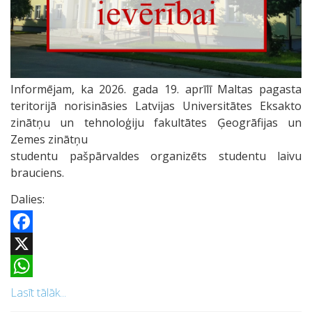
Informējam, ka 2026. gada 19. aprīlī Maltas pagasta
teritorijā norisināsies Latvijas Universitātes Eksakto
zinātņu un tehnoloģiju fakultātes Ģeogrāfijas un
Zemes zinātņu
studentu pašpārvaldes organizēts studentu laivu
brauciens.
Dalies:
Facebook
X
WhatsApp
Lasīt tālāk...