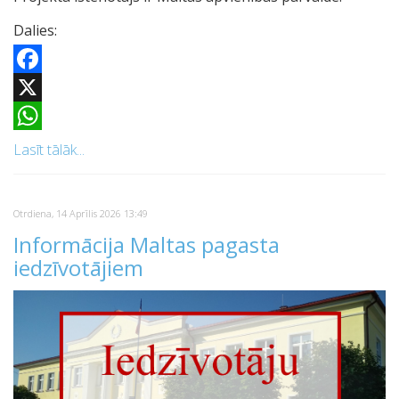
Dalies:
Facebook
X
WhatsApp
Lasīt tālāk...
Otrdiena, 14 Aprīlis 2026 13:49
Informācija Maltas pagasta
iedzīvotājiem