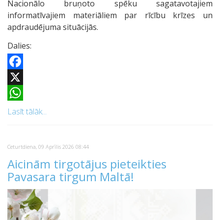
Nacionālo bruņoto spēku sagatavotajiem
informatīvajiem materiāliem par rīcību krīzes un
apdraudējuma situācijās.
Dalies:
Facebook
X
WhatsApp
Lasīt tālāk...
Ceturtdiena, 09 Aprīlis 2026 08:44
Aicinām tirgotājus pieteikties
Pavasara tirgum Maltā!