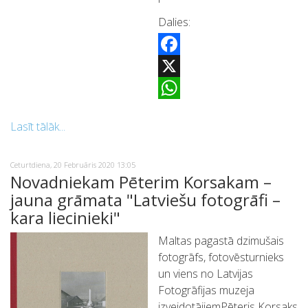
Dalies:
Facebook
X
WhatsApp
Lasīt tālāk...
Ceturtdiena, 20 Februāris 2020 13:05
Novadniekam Pēterim Korsakam –
jauna grāmata "Latviešu fotogrāfi –
kara liecinieki"
Maltas pagastā dzimušais
fotogrāfs, fotovēsturnieks
un viens no Latvijas
Fotogrāfijas muzeja
izveidotājiemPēteris Korsaks