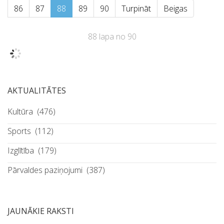
86
87
88
89
90
Turpināt
Beigas
88 lapa no 90
AKTUALITĀTES
Kultūra
(476)
Sports
(112)
Izglītība
(179)
Pārvaldes paziņojumi
(387)
JAUNĀKIE RAKSTI