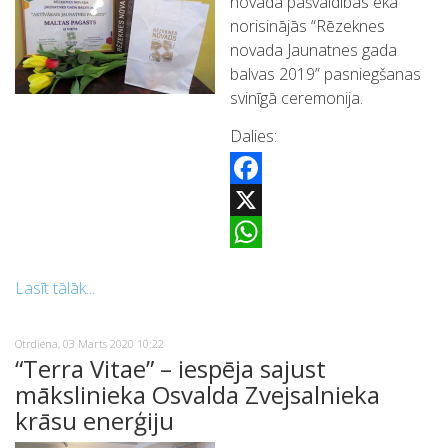
novada pašvaldības ēkā
norisinājās “Rēzeknes
novada Jaunatnes gada
balvas 2019” pasniegšanas
svinīgā ceremonija.
Dalies:
Facebook
X
WhatsApp
Lasīt tālāk...
Otrdiena, 03 Marts 2020 10:22
“Terra Vitae” – iespēja sajust
mākslinieka Osvalda Zvejsalnieka
krāsu enerģiju