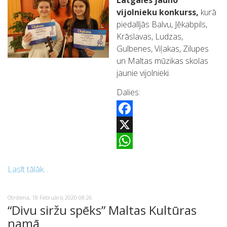
Latgales jauno
vijolnieku konkurss,
kurā
piedalījās Balvu, Jēkabpils,
Krāslavas, Ludzas,
Gulbenes, Viļakas, Zilupes
un Maltas mūzikas skolas
jaunie vijolnieki.
Dalies:
Facebook
X
WhatsApp
Lasīt tālāk...
Otrdiena, 18 Februāris 2020 08:26
“Divu siržu spēks” Maltas Kultūras
namā