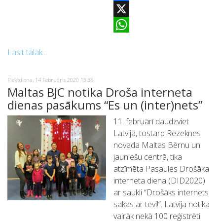
Facebook
X
WhatsApp
Lasīt tālāk...
Piektdiena, 14 Februāris 2020 13:36
Maltas BJC notika Droša interneta
dienas pasākums “Es un (inter)nets”
11. februārī daudzviet
Latvijā, tostarp Rēzeknes
novada Maltas Bērnu un
jauniešu centrā, tika
atzīmēta Pasaules Drošāka
interneta diena (DID2020)
ar saukli “Drošāks internets
sākas ar tevi!”. Latvijā notika
vairāk nekā 100 reģistrēti