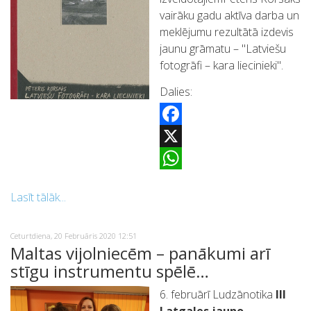
vairāku gadu aktīva darba un
meklējumu rezultātā izdevis
jaunu grāmatu – "Latviešu
fotogrāfi – kara liecinieki".
Dalies:
Facebook
X
WhatsApp
Lasīt tālāk...
Ceturtdiena, 20 Februāris 2020 12:51
Maltas vijolniecēm – panākumi arī
stīgu instrumentu spēlē…
6. februārī Ludzānotika
III