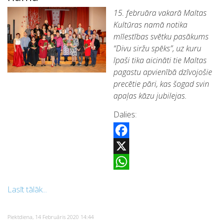
15. februāra vakarā Maltas
Kultūras namā notika
mīlestības svētku pasākums
“Divu siržu spēks”, uz kuru
īpaši tika aicināti tie Maltas
pagastu apvienībā dzīvojošie
precētie pāri, kas šogad svin
apaļas kāzu jubilejas.
Dalies:
Facebook
X
WhatsApp
Lasīt tālāk...
Piektdiena, 14 Februāris 2020 14:44