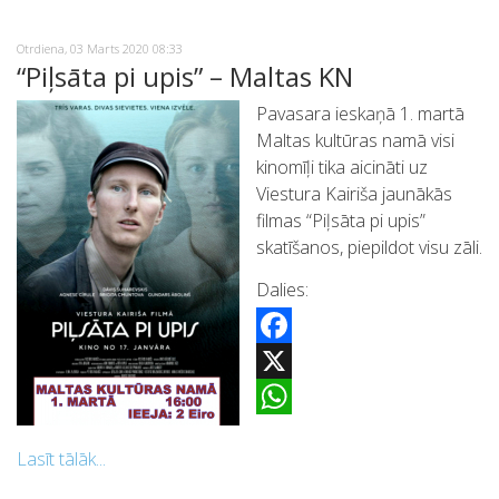
Otrdiena, 03 Marts 2020 08:33
“Piļsāta pi upis” – Maltas KN
Pavasara ieskaņā 1. martā
Maltas kultūras namā visi
kinomīļi tika aicināti uz
Viestura Kairiša jaunākās
filmas “Piļsāta pi upis”
skatīšanos, piepildot visu zāli.
Dalies:
Facebook
X
WhatsApp
Lasīt tālāk...