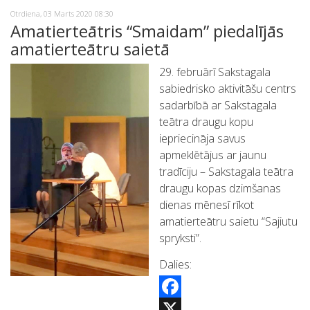
Otrdiena, 03 Marts 2020 08:30
Amatierteātris “Smaidam” piedalījās
amatierteātru saietā
29. februārī Sakstagala
sabiedrisko aktivitāšu centrs
sadarbībā ar Sakstagala
teātra draugu kopu
iepriecināja savus
apmeklētājus ar jaunu
tradīciju – Sakstagala teātra
draugu kopas dzimšanas
dienas mēnesī rīkot
amatierteātru saietu “Sajiutu
spryksti”.
Dalies:
Facebook