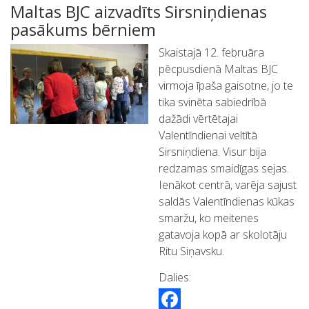
Maltas BJC aizvadīts Sirsniņdienas
pasākums bērniem
Skaistajā 12. februāra
pēcpusdienā Maltas BJC
virmoja īpaša gaisotne, jo te
tika svinēta sabiedrībā
dažādi vērtētajai
Valentīndienai veltītā
Sirsniņdiena. Visur bija
redzamas smaidīgas sejas.
Ienākot centrā, varēja sajust
saldās Valentīndienas kūkas
smaržu, ko meitenes
gatavoja kopā ar skolotāju
Ritu Siņavsku.
Dalies: