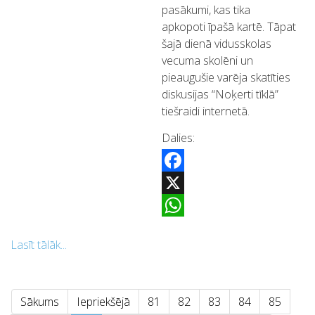
pasākumi, kas tika
apkopoti īpašā kartē. Tāpat
šajā dienā vidusskolas
vecuma skolēni un
pieaugušie varēja skatīties
diskusijas “Noķerti tīklā”
tiešraidi internetā.
Dalies:
Facebook
X
WhatsApp
Lasīt tālāk...
Sākums
Iepriekšējā
81
82
83
84
85