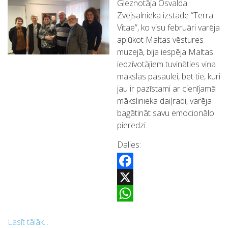
Gleznotāja Osvalda
Zvejsalnieka izstāde “Terra
Vitae”, ko visu februāri varēja
aplūkot Maltas vēstures
muzejā, bija iespēja Maltas
iedzīvotājiem tuvināties viņa
mākslas pasaulei, bet tie, kuri
jau ir pazīstami ar cienījamā
mākslinieka daiļradi, varēja
bagātināt savu emocionālo
pieredzi.
Dalies:
Facebook
X
WhatsApp
Lasīt tālāk...