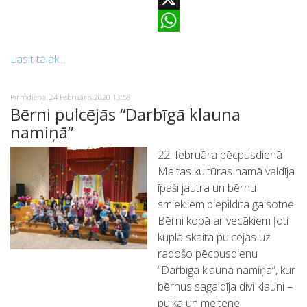
X
WhatsApp
Lasīt tālāk...
Pirmdiena, 24 Februāris 2020 13:58
Bērni pulcējās “Darbīgā klauna
namiņā”
22. februāra pēcpusdienā
Maltas kultūras namā valdīja
īpaši jautra un bērnu
smiekliem piepildīta gaisotne.
Bērni kopā ar vecākiem ļoti
kuplā skaitā pulcējās uz
radošo pēcpusdienu
“Darbīgā klauna namiņā”, kur
bērnus sagaidīja divi klauni –
puika un meitene.