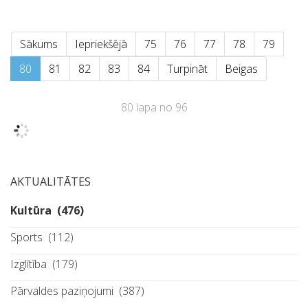
Sākums
Iepriekšējā
75
76
77
78
79
80
81
82
83
84
Turpināt
Beigas
80 lapa no 96
AKTUALITĀTES
Kultūra
(476)
Sports
(112)
Izglītība
(179)
Pārvaldes paziņojumi
(387)