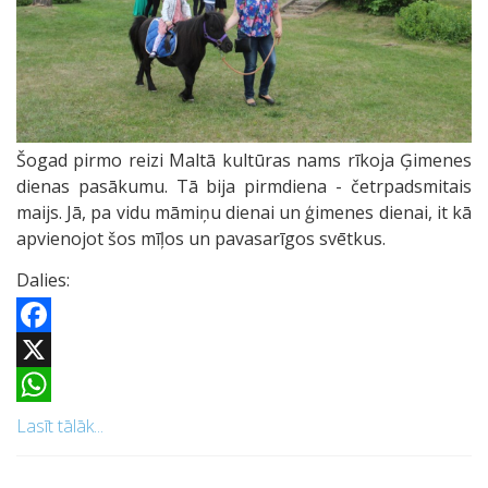
Šogad pirmo reizi Maltā kultūras nams rīkoja Ģimenes
dienas pasākumu. Tā bija pirmdiena - četrpadsmitais
maijs. Jā, pa vidu māmiņu dienai un ģimenes dienai, it kā
apvienojot šos mīļos un pavasarīgos svētkus.
Dalies:
Facebook
X
WhatsApp
Lasīt tālāk...