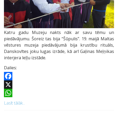
Katru gadu Muzeju nakts nāk ar savu tēmu un
piedāvājumu. Šoreiz tas bija “Šūpulis”. 19. maijā Maltas
vēstures muzeja piedāvājumā bija krustību rituāls,
Danskovītes joku lugas izrāde, kā arī Gaļinas Meļņikas
interjera leļļu izstāde.
Dalies:
Facebook
X
WhatsApp
Lasīt tālāk...