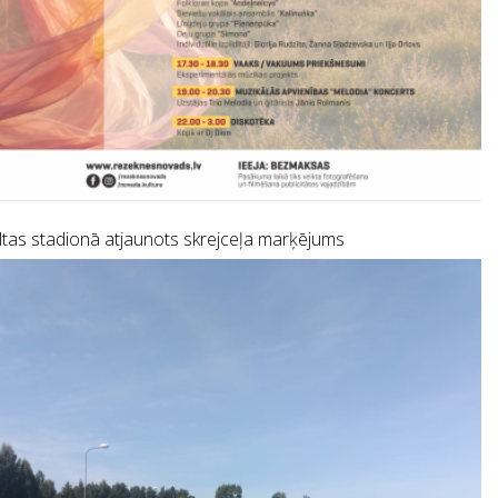
tas stadionā atjaunots skrejceļa marķējums