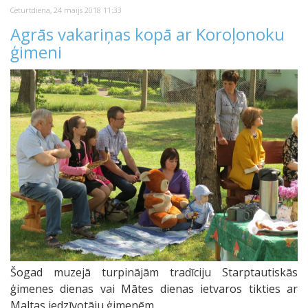
Ceturtdiena, 24 maijs 2018 11:33
Agrās vakariņas kopā ar Koroļonoku
ģimeni
Šogad muzejā turpinājām tradīciju Starptautiskās
ģimenes dienas vai Mātes dienas ietvaros tikties ar
Maltas iedzīvotāju ģimenēm.