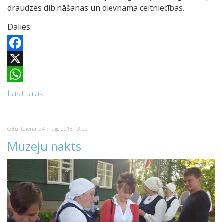
draudzes dibināšanas un dievnama celtniecības.
Dalies:
Facebook
X
WhatsApp
Lasīt tālāk...
Ceturtdiena, 24 maijs 2018 13:22
Muzeju nakts