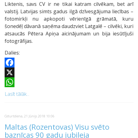
Liktenis, savs CV ir ne tikai katram cilvēkam, bet arī
valstij. Latvijas simts gadus ilgā dzīvesgājuma liecības –
fotomirkļi nu apkopoti vērienīgā grāmatā, kuru
šonedēļ dāvanā saņēma daudzviet Latgalē – cilvēki, kuri
atsaucās Pētera Apiņa aicinājumam un bija iesūtījuši
fotogrāfijas.
Dalies:
Facebook
X
WhatsApp
Lasīt tālāk...
Ceturtdiena, 21 Jūnijs 2018 10:06
Maltas (Rozentovas) Visu svēto
baznīcas 90 gadu jubileja