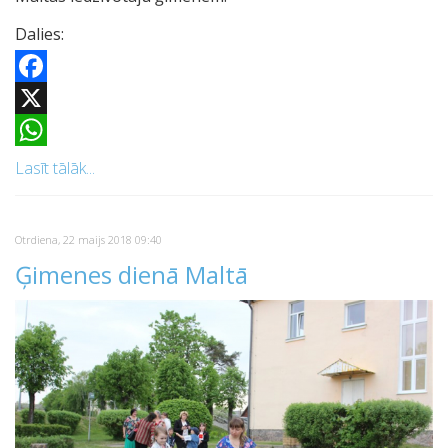
Dalies:
Facebook
X
WhatsApp
Lasīt tālāk...
Otrdiena, 22 maijs 2018 09:40
Ģimenes dienā Maltā