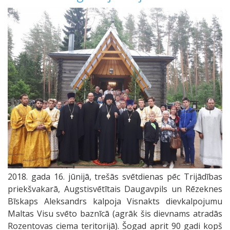
2018. gada 16. jūnijā, trešās svētdienas pēc Trijādības
priekšvakarā, Augstisvētītais Daugavpils un Rēzeknes
Bīskaps Aleksandrs kalpoja Visnakts dievkalpojumu
Maltas Visu svēto baznīcā (agrāk šis dievnams atradās
Rozentovas ciema teritorijā). Šogad aprit 90 gadi kopš