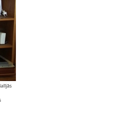
alījās
s