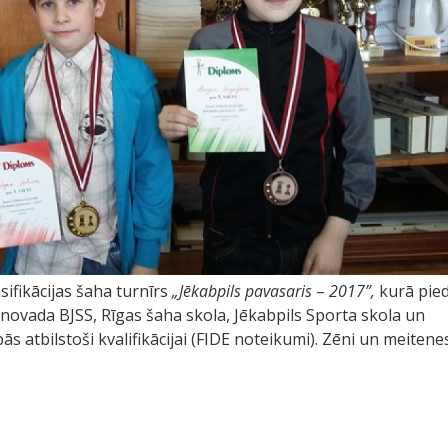
asifikācijas šaha turnīrs
„Jēkabpils pavasaris
–
2017”,
kurā pied
novada BJSS, Rīgas šaha skola, Jēkabpils Sporta skola un
upās atbilstoši kvalifikācijai (FIDE noteikumi). Zēni un meitene