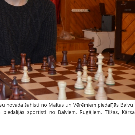
ūsu novada šahisti no Maltas un Vērēmiem piedalījās Balvu
m piedalījās sportisti no Balviem, Rugājiem, Tilžas, Kārs