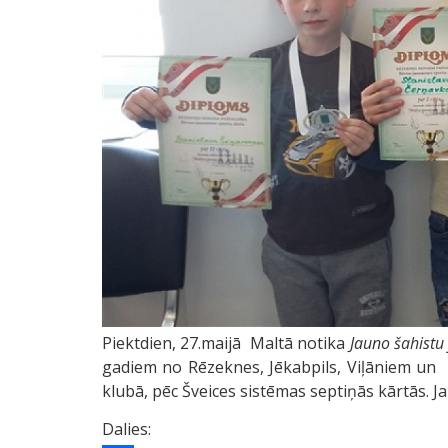
Piektdien, 27.maijā Maltā notika
Jauno šahistu 
gadiem no Rēzeknes, Jēkabpils, Viļāniem un 
klubā, pēc Šveices sistēmas septiņās kārtās. Jaun
Dalies: