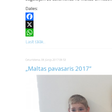
Dalies:
Facebook
X
WhatsApp
Lasīt tālāk...
Ceturtdiena, 08 Jūnijs 2017 08:53
„Maltas pavasaris 2017”