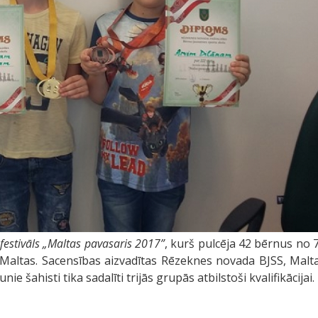
festivāls
„Maltas
pavasaris 2017”
, kurš pulcēja 42 bērnus no 7
Maltas. Sacensības aizvadītas Rēzeknes novada BJSS, Malt
ie šahisti tika sadalīti trijās grupās atbilstoši kvalifikācijai.