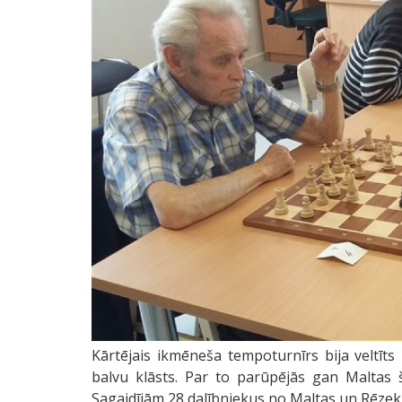
Kārtējais ikmēneša tempoturnīrs bija veltīts
balvu klāsts. Par to parūpējās gan Maltas
Sagaidījām 28 dalībniekus no Maltas un Rēzekn