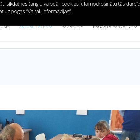
 sīkdatnes (angļu valodā „cookies”), lai nodrošinātu tās darbību 
āt uz pogas “Vairāk informācijas”.
KUMS
AKTUALITĀTES
PAGASTS
PAGASTA PĀRVALDE