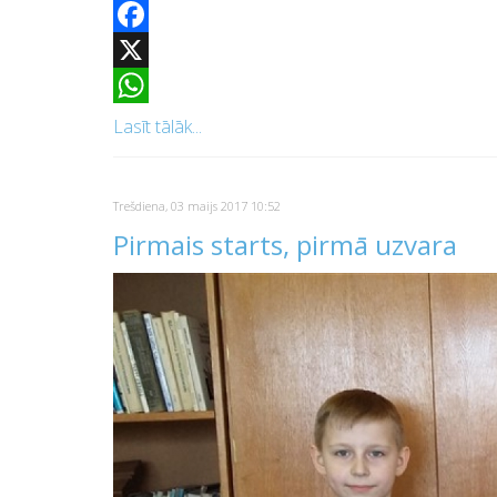
Facebook
X
WhatsApp
Lasīt tālāk...
Trešdiena, 03 maijs 2017 10:52
Pirmais starts, pirmā uzvara