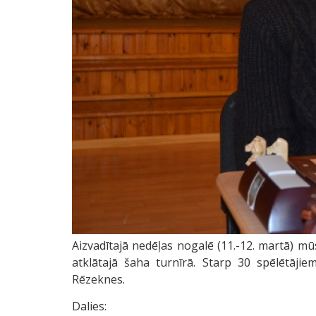
Aizvadītajā nedēļas nogalē (11.-12. martā) m
atklātajā šaha turnīrā. Starp 30 spēlētājie
Rēzeknes.
Dalies: