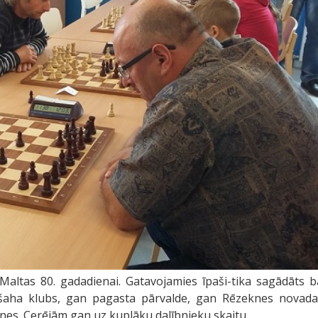
 Maltas 80. gadadienai. Gatavojamies īpaši-tika sagādāts b
 šaha klubs, gan pagasta pārvalde, gan Rēzeknes novad
es. Cerējām gan uz kuplāku dalībnieku skaitu...