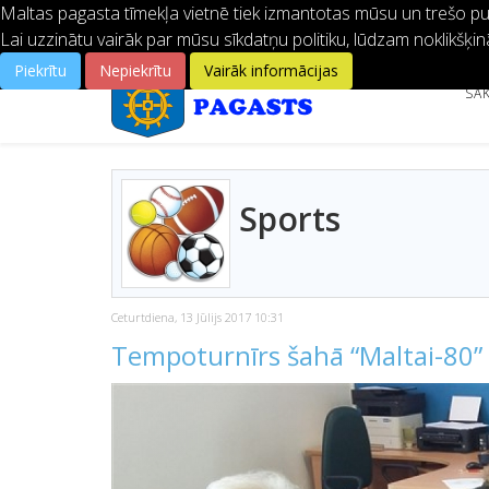
Maltas pagasta tīmekļa vietnē tiek izmantotas mūsu un trešo pušu
Lai uzzinātu vairāk par mūsu sīkdatņu politiku, lūdzam noklikšķin
Piekrītu
Nepiekrītu
Vairāk informācijas
SĀ
Sports
Ceturtdiena, 13 Jūlijs 2017 10:31
Tempoturnīrs šahā “Maltai-80”