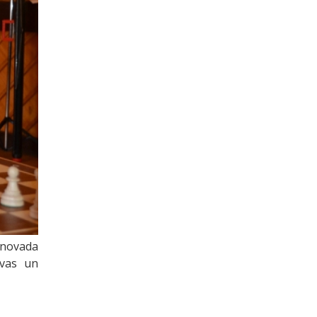
 novada
avas un