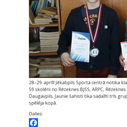
28.-29. aprīlī Jēkabpils Sporta centrā notika kl
59 skolēni no Rēzeknes BJSS, ARPC, Rēzeknes 
Daugavpils. Jaunie šahisti tika sadalīti trīs gr
spēlēja kopā.
Dalies: