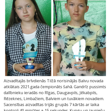
Aizvadītajās brīvdienās Tilžā norisinājās Balvu novada
atklātais 2021.gada čempionāts šahā. Gandrīz pussimts
dalībnieku ieradās no Rīgas, Daugavpils, Jēkabpils,
Rēzeknes, Limbažiem, Balviem un tuvākiem novadiem.
Sacensības aizvadītas trijās grupās 7 kārtās ar laika
kontroli 40 minūtes + 15 sekundes. Kungu un jauniešu