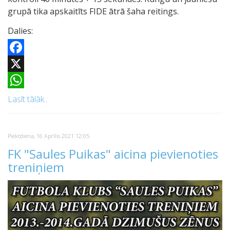
grupā tika apskaitīts FIDE ātrā šaha reitings.
Dalies:
Facebook
X
WhatsApp
Lasīt tālāk...
Piektdiena, 16 Aprīlis 2021 12:05
FK "Saules Puikas" aicina pievienoties
treniņiem