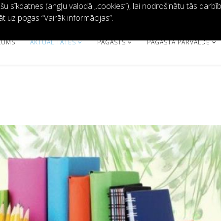
 sīkdatnes (angļu valodā „cookies”), lai nodrošinātu tās darbību 
āt uz pogas “Vairāk informācijas”.
KUMS
AKTUALITĀTES
PAGASTS
PAGASTA PĀRVALDE