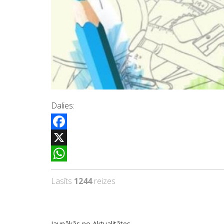
Dalies:
Facebook
X
WhatsApp
Lasīts
1244
reizes
Jaunākās no Aktualitātes