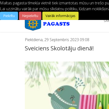
Maltas pagasta tīmekļa vietnē tiek izmantotas mūsu un trešo pušu
Lai uzzinātu vairāk par mūsu sīkdatņu politiku, lūdzam noklikšķin
Piekrītu
Nepiekrītu
Vairāk informācijas
SĀ
Piektdiena, 29 Septembris 2023 09:08
Sveiciens Skolotāju dienā!