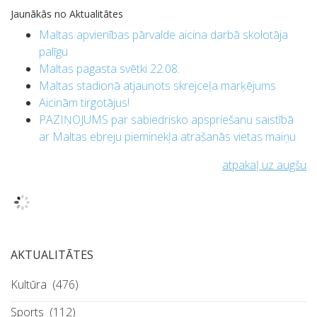
Jaunākās no Aktualitātes
Maltas apvienības pārvalde aicina darbā skolotāja
palīgu
Maltas pagasta svētki 22.08.
Maltas stadionā atjaunots skrejceļa marķējums
Aicinām tirgotājus!
PAZIŅOJUMS par sabiedrisko apspriešanu saistībā
ar Maltas ebreju pieminekļa atrašanās vietas maiņu
atpakaļ uz augšu
AKTUALITĀTES
Kultūra
(476)
Sports
(112)