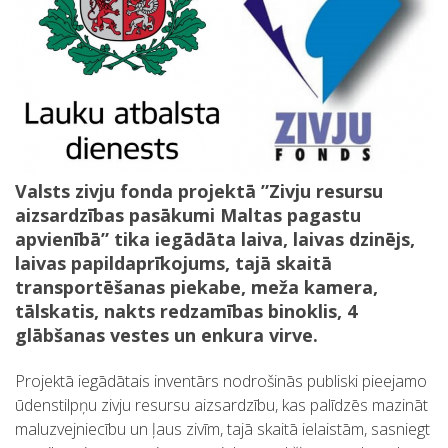
Valsts zivju fonda projektā ”Zivju resursu
aizsardzības pasākumi Maltas pagastu
apvienībā” tika iegādāta laiva, laivas dzinējs,
laivas papildaprīkojums, tajā skaitā
transportēšanas piekabe, meža kamera,
tālskatis, nakts redzamības binoklis, 4
glābšanas vestes un enkura virve.
Projektā iegādātais inventārs nodrošinās publiski pieejamo
ūdenstilpņu zivju resursu aizsardzību, kas palīdzēs mazināt
maluzvejniecību un ļaus zivīm, tajā skaitā ielaistām, sasniegt