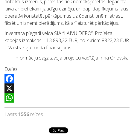
noteiktus izmērus, pirms tās tiek nomakšķerētas. Iegādātā
laiva ar pietiekami jaudīgu dzinēju, un papildaprīkojums ļaus
operatīvi konstatēt pārkāpumus uz ūdenstilpnēm, atrast,
fiksēt un izņemt pierādījums, kā arī aizturēt pārkāpējus.
Inventāra piegādi veica SIA “LAIVU DEPO”. Projekta
kopējās izmaksas – 13 893,22 EUR, no kuriem 8822,23 EUR
ir Valsts zivju fonda finansējums.
Informāciju sagatavoja projektu vadītāja Irina Orlovska.
Dalies:
Facebook
X
WhatsApp
Lasīts
1556
reizes