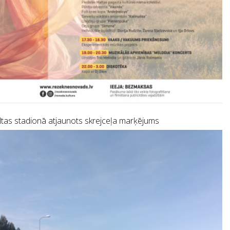
tas stadionā atjaunots skrejceļa marķējums