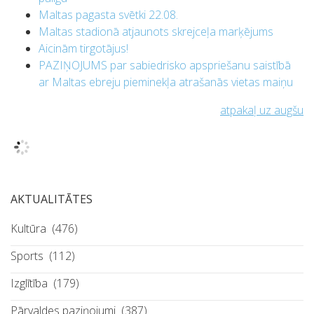
Maltas pagasta svētki 22.08.
Maltas stadionā atjaunots skrejceļa marķējums
Aicinām tirgotājus!
PAZIŅOJUMS par sabiedrisko apspriešanu saistībā
ar Maltas ebreju pieminekļa atrašanās vietas maiņu
atpakaļ uz augšu
AKTUALITĀTES
Kultūra
(476)
Sports
(112)
Izglītība
(179)
Pārvaldes paziņojumi
(387)