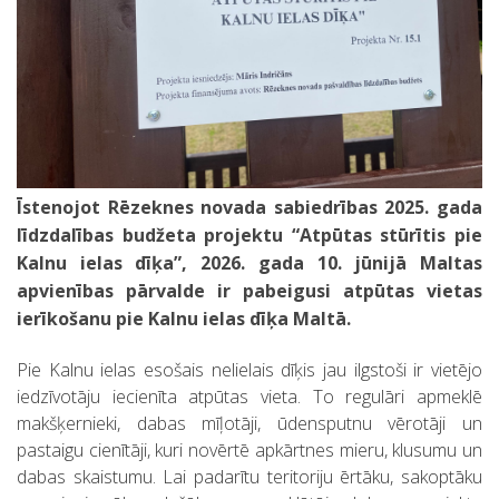
Īstenojot Rēzeknes novada sabiedrības 2025. gada
līdzdalības budžeta projektu “Atpūtas stūrītis pie
Kalnu ielas dīķa”, 2026. gada 10. jūnijā Maltas
apvienības pārvalde ir pabeigusi atpūtas vietas
ierīkošanu pie Kalnu ielas dīķa Maltā.
Pie Kalnu ielas esošais nelielais dīķis jau ilgstoši ir vietējo
iedzīvotāju iecienīta atpūtas vieta. To regulāri apmeklē
makšķernieki, dabas mīļotāji, ūdensputnu vērotāji un
pastaigu cienītāji, kuri novērtē apkārtnes mieru, klusumu un
dabas skaistumu. Lai padarītu teritoriju ērtāku, sakoptāku