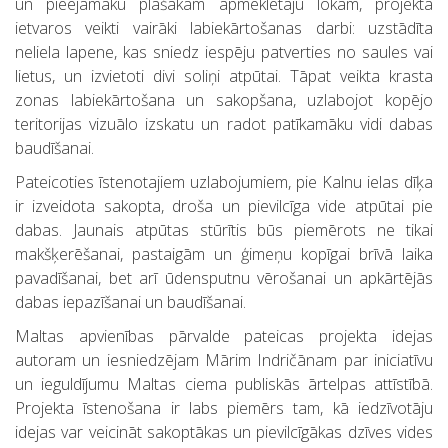
un pieejamāku plašākam apmeklētāju lokam, projekta
ietvaros veikti vairāki labiekārtošanas darbi: uzstādīta
neliela lapene, kas sniedz iespēju patverties no saules vai
lietus, un izvietoti divi soliņi atpūtai. Tāpat veikta krasta
zonas labiekārtošana un sakopšana, uzlabojot kopējo
teritorijas vizuālo izskatu un radot patīkamāku vidi dabas
baudīšanai.
Pateicoties īstenotajiem uzlabojumiem, pie Kalnu ielas dīķa
ir izveidota sakopta, droša un pievilcīga vide atpūtai pie
dabas. Jaunais atpūtas stūrītis būs piemērots ne tikai
makšķerēšanai, pastaigām un ģimeņu kopīgai brīvā laika
pavadīšanai, bet arī ūdensputnu vērošanai un apkārtējās
dabas iepazīšanai un baudīšanai.
Maltas apvienības pārvalde pateicas projekta idejas
autoram un iesniedzējam Mārim Indričānam par iniciatīvu
un ieguldījumu Maltas ciema publiskās ārtelpas attīstībā.
Projekta īstenošana ir labs piemērs tam, kā iedzīvotāju
idejas var veicināt sakoptākas un pievilcīgākas dzīves vides