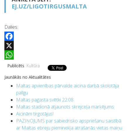
EJ.UZ/LIGOTIRGUSMALTA
Dalies:
Facebook
X
WhatsApp
Publicēts
Kultūra
Jaunākās no Aktualitātes
Maltas apvienības pārvalde aicina darbā skolotāja
palīgu
Maltas pagasta svētki 22.08.
Maltas stadionā atjaunots skrejceļa marķējums
Aicinām tirgotājus!
PAZIŅOJUMS par sabiedrisko apspriešanu saistībā
ar Maltas ebreju pieminekļa atrašanās vietas maiņu