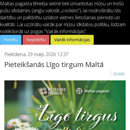
Maltas pagasta tīmekļa vietnē tiek izmantotas mūsu un trešo
pušu sīkdatnes (angļu valodā „cookies”), lai nodrošinātu tās
64621401
info@malta.lv
darbību un palīdzētu uzlabot vietnes lietošanas pieredzi un
kvalitāti. Lai uzzinātu vairāk par mūsu sīkdatņu politiku, lūdzam
noklikšķināt uz pogas “Vairāk informācijas”.
Piekrītu
Nepiekrītu
Vairāk informācijas
Piektdiena, 29 maijs 2026 12:37
Pieteikšanās Līgo tirgum Maltā
Drukāt