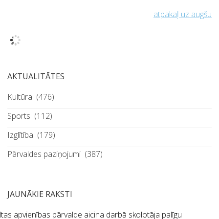
atpakaļ uz augšu
AKTUALITĀTES
Kultūra
(476)
Sports
(112)
Izglītība
(179)
Pārvaldes paziņojumi
(387)
JAUNĀKIE RAKSTI
tas apvienības pārvalde aicina darbā skolotāja palīgu