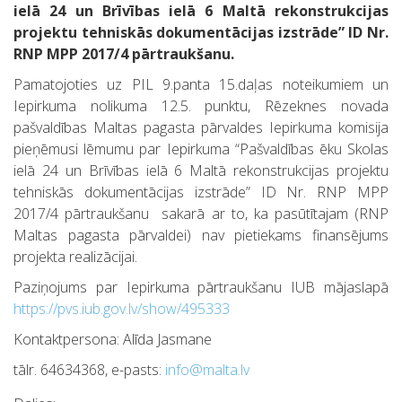
ielā 24 un Brīvības ielā 6 Maltā rekonstrukcijas
projektu tehniskās dokumentācijas izstrāde
” ID Nr.
RNP MPP 2017/4 pārtraukšanu.
Pamatojoties uz PIL 9.panta 15.daļas noteikumiem un
Iepirkuma nolikuma 12.5. punktu, Rēzeknes novada
pašvaldības Maltas pagasta pārvaldes Iepirkuma komisija
pieņēmusi lēmumu par Iepirkuma “Pašvaldības ēku Skolas
ielā 24 un Brīvības ielā 6 Maltā rekonstrukcijas projektu
tehniskās dokumentācijas izstrāde” ID Nr. RNP MPP
2017/4 pārtraukšanu sakarā ar to, ka pasūtītajam (RNP
Maltas pagasta pārvaldei) nav pietiekams finansējums
projekta realizācijai.
Paziņojums par Iepirkuma pārtraukšanu IUB mājaslapā
https://pvs.iub.gov.lv/show/495333
Kontaktpersona: Alīda Jasmane
tālr. 64634368, e-pasts:
info@malta.lv