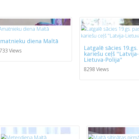
matnieku diena Maltā
Latgalē sācies 19.gs.
733 Views
kariešu ceļš ''Latvija-
Lietuva-Polija''
8298 Views