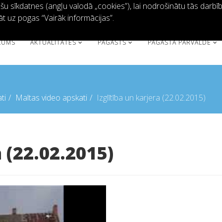
 sīkdatnes (angļu valodā „cookies”), lai nodrošinātu tās darbību 
āt uz pogas “Vairāk informācijas”.
KUMS
AKTUALITĀTES
PAGASTS
PAGASTA PĀRVALDE
ti
Maltas video apskati
Izglītība un karjera (22.02.2015)
a (22.02.2015)