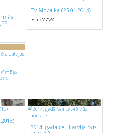
TV Mozaīka (25.01.2014)
pirmās
6455 Views
jas
tzīmēja
ienu
.2013)
2014. gadā ceļi Latvijā būs
prioritāte