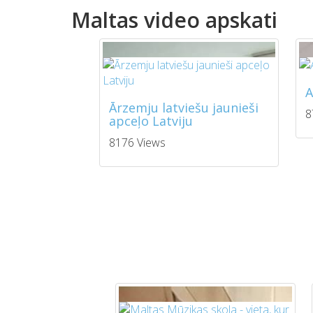
Maltas video apskati
A
Ārzemju latviešu jaunieši
8
apceļo Latviju
8176 Views