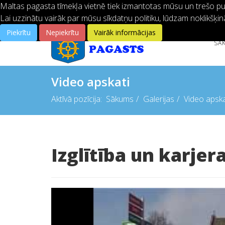
Maltas pagasta tīmekļa vietnē tiek izmantotas mūsu un trešo pušu
Lai uzzinātu vairāk par mūsu sīkdatņu politiku, lūdzam noklikšķin
Piekrītu
Nepiekrītu
Vairāk informācijas
SĀ
Video apskati
Aktīvā pozīcija:
Sākums
Galerijas
Video apska
Izglītība un karjer