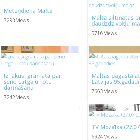
Meteņdiena Maltā
Maltā siltinātas 
7293 Views
daudzdzīvokļu mā
5716 Views
Iznākusi grāmata par
Maltas pagastā a
seno Latgaļu rotu
Latvijas 95.gadad
darināšanu
7663 Views
7242 Views
TV Mozaīka (27.07
6924 Views