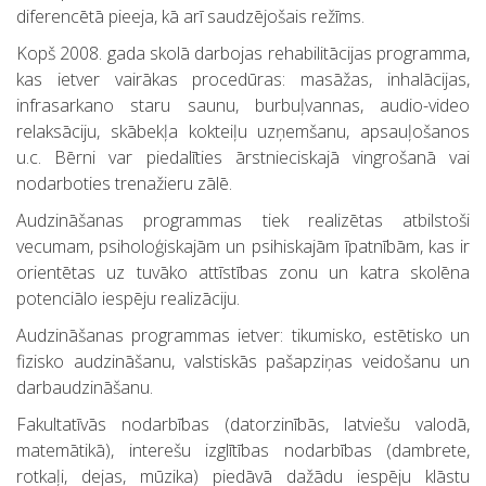
diferencētā pieeja, kā arī saudzējošais režīms.
Kopš 2008. gada skolā darbojas rehabilitācijas programma,
kas ietver vairākas procedūras: masāžas, inhalācijas,
infrasarkano staru saunu, burbuļvannas, audio-video
relaksāciju, skābekļa kokteiļu uzņemšanu, apsauļošanos
u.c. Bērni var piedalīties ārstnieciskajā vingrošanā vai
nodarboties trenažieru zālē.
Audzināšanas programmas tiek realizētas atbilstoši
vecumam, psiholoģiskajām un psihiskajām īpatnībām, kas ir
orientētas uz tuvāko attīstības zonu un katra skolēna
potenciālo iespēju realizāciju.
Audzināšanas programmas ietver: tikumisko, estētisko un
fizisko audzināšanu, valstiskās pašapziņas veidošanu un
darbaudzināšanu.
Fakultatīvās nodarbības (datorzinībās, latviešu valodā,
matemātikā), interešu izglītības nodarbības (dambrete,
rotkaļi, dejas, mūzika) piedāvā dažādu iespēju klāstu