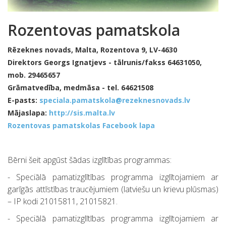
Rozentovas pamatskola
Rēzeknes novads, Malta, Rozentova 9, LV-4630
Direktors Georgs Ignatjevs - tālrunis/fakss 64631050,
mob. 29465657
Grāmatvedība, medmāsa - tel. 64621508
E-pasts:
speciala.pamatskola@rezeknesnovads.lv
Mājaslapa:
http://sis.malta.lv
Rozentovas pamatskolas Facebook lapa
Bērni šeit apgūst šādas izglītības programmas:
- Speciālā pamatizglītības programma izglītojamiem ar
garīgās attīstības traucējumiem (latviešu un krievu plūsmas)
– IP kodi 21015811, 21015821.
- Speciālā pamatizglītības programma izglītojamiem ar