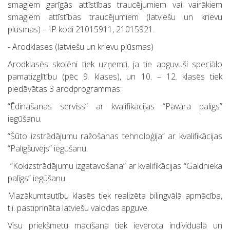
smagiem garīgās attīstības traucējumiem vai vairākiem
smagiem attīstības traucējumiem (latviešu un krievu
plūsmas) – IP kodi 21015911, 21015921.
- Arodklases (latviešu un krievu plūsmas)
Arodklasēs skolēni tiek uzņemti, ja tie apguvuši speciālo
pamatizglītību (pēc 9. klases), un 10. – 12. klasēs tiek
piedāvātas 3 arodprogrammas:
“Ēdināšanas serviss” ar kvalifikācijas “Pavāra palīgs”
iegūšanu.
“Šūto izstrādājumu ražošanas tehnoloģija” ar kvalifikācijas
“Palīgšuvējs” iegūšanu.
“Kokizstrādājumu izgatavošana” ar kvalifikācijas “Galdnieka
palīgs” iegūšanu.
Mazākumtautību klasēs tiek realizēta bilingvālā apmācība,
t.i. pastiprināta latviešu valodas apguve.
Visu priekšmetu mācīšanā tiek ievērota individuālā un