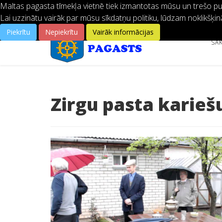
Maltas pagasta tīmekļa vietnē tiek izmantotas mūsu un trešo pušu
Lai uzzinātu vairāk par mūsu sīkdatņu politiku, lūdzam noklikšķin
Piekrītu
Nepiekrītu
Vairāk informācijas
SĀ
Zirgu pasta karieš