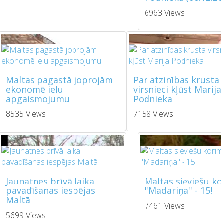
6963 Views
Maltas pagastā joprojām
Par atzinības krusta
ekonomē ielu
virsnieci kļūst Marija
apgaismojumu
Podnieka
8535 Views
7158 Views
Jaunatnes brīvā laika
Maltas sieviešu k
pavadīšanas iespējas
''Madariņa'' - 15!
Maltā
7461 Views
5699 Views