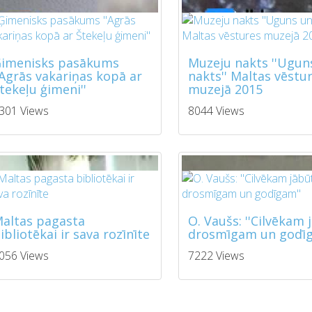
imenisks pasākums
Muzeju nakts ''Ugun
'Agrās vakariņas kopā ar
nakts'' Maltas vēstu
tekeļu ģimeni''
muzejā 2015
301 Views
8044 Views
altas pagasta
O. Vaušs: ''Cilvēkam 
ibliotēkai ir sava rozīnīte
drosmīgam un godīg
056 Views
7222 Views