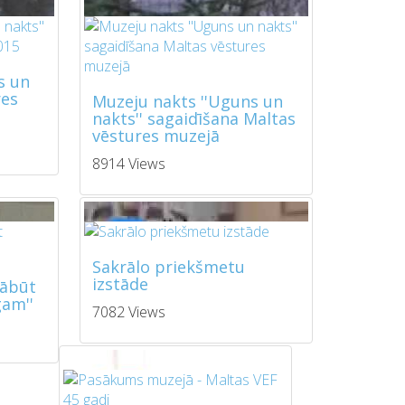
s un
res
Muzeju nakts ''Uguns un
nakts'' sagaidīšana Maltas
vēstures muzejā
8914 Views
Sakrālo priekšmetu
izstāde
jābūt
am''
7082 Views