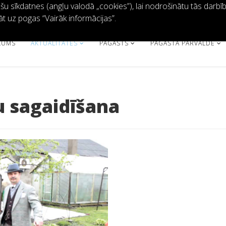
 sīkdatnes (angļu valodā „cookies”), lai nodrošinātu tās darbību 
āt uz pogas “Vairāk informācijas”.
KUMS
AKTUALITĀTES
PAGASTS
PAGASTA PĀRVALDE
u sagaidīšana