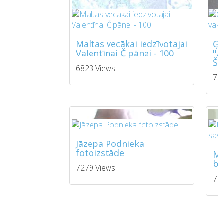
Maltas vecākai iedzīvotajai
Ģ
Valentīnai Čipānei - 100
'
Š
6823 Views
7
Jāzepa Podnieka
fotoizstāde
M
b
7279 Views
7