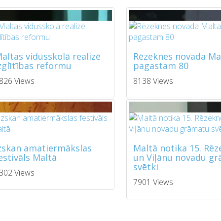
altas vidusskolā realizē
Rēzeknes novada Ma
zglītības reformu
pagastam 80
826 Views
8138 Views
zskan amatiermākslas
Maltā notika 15. Rē
estivāls Maltā
un Viļānu novadu g
svētki
302 Views
7901 Views