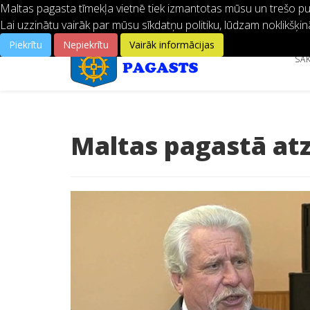
Maltas pagasta tīmekļa vietnē tiek izmantotas mūsu un trešo pušu
Lai uzzinātu vairāk par mūsu sīkdatņu politiku, lūdzam noklikšķin
Piekrītu
Nepiekrītu
Vairāk informācijas
SĀ
Maltas pagastā atz