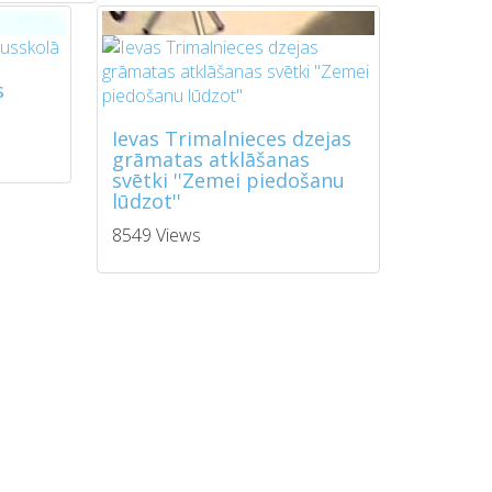
s
Ievas Trimalnieces dzejas
grāmatas atklāšanas
svētki ''Zemei piedošanu
lūdzot''
8549 Views