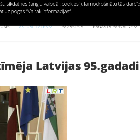
 sīkdatnes (angļu valodā „cookies”), lai nodrošinātu tās darbību 
āt uz pogas “Vairāk informācijas”.
KUMS
AKTUALITĀTES
PAGASTS
PAGASTA PĀRVALDE
īmēja Latvijas 95.gadad