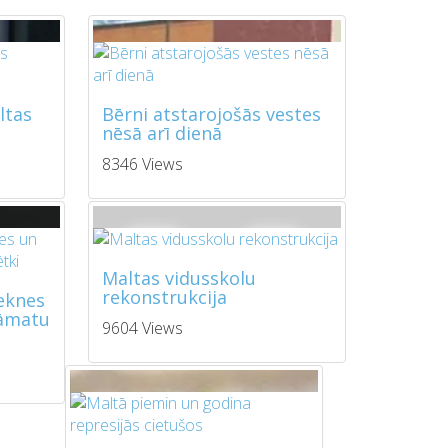
ltas
Bērni atstarojošās vestes
nēsā arī dienā
8346 Views
Maltas vidusskolu
rekonstrukcija
zeknes
rāmatu
9604 Views