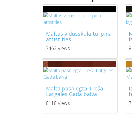
Maltas vidusskola turpina
M
attīstīties
i
7462 Views
8
Maltā pasniegta Trešā
I
Latgales Gada balva
f
8118 Views
7