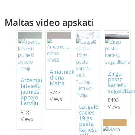
Maltas video apskati
Amatnieku
Zirgu
diena
pasta
Ārzemju
Maltā
kariešu
latviešu
sagaidīša
jaunieši
8743
apceļo
Views
8403
Latviju
Latgalē
Views
sācies
8183
19.gs.
Views
pasta
kariešu