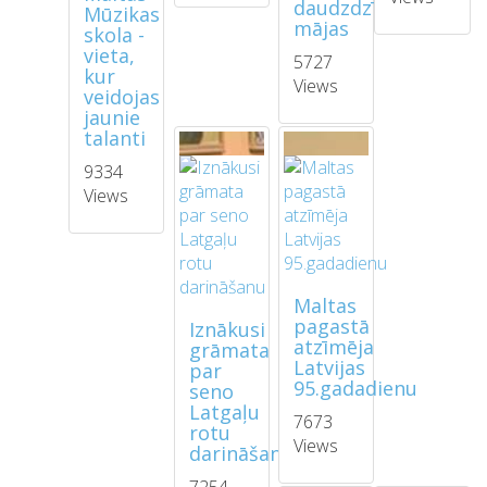
daudzdzīvokļu
Mūzikas
mājas
skola -
vieta,
5727
kur
Views
veidojas
jaunie
talanti
9334
Views
Maltas
pagastā
Iznākusi
atzīmēja
grāmata
Latvijas
par
95.gadadienu
seno
Latgaļu
7673
rotu
Views
darināšanu