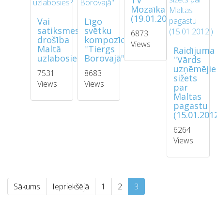
TV
Mozaīka
(19.01.2013)
Vai
Līgo
satiksmes
svētku
6873
drošība
kompozīcija
Views
Maltā
''Tiergs
Raidījuma
uzlabosies?
Borovajā''
''Vārds
uzņēmējie
7531
8683
sižets
Views
Views
par
Maltas
pagastu
(15.01.2012
6264
Views
Sākums
Iepriekšējā
1
2
3