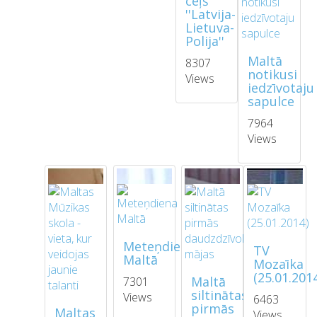
ceļš
''Latvija-
Lietuva-
Polija''
Maltā
8307
notikusi
Views
iedzīvotaju
sapulce
7964
Views
Meteņdiena
TV
Maltā
Mozaīka
(25.01.201
Maltā
7301
siltinātas
Views
6463
pirmās
Maltas
Views