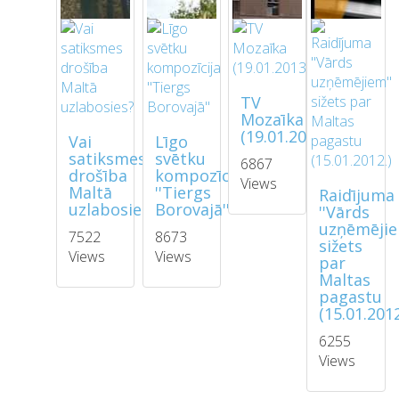
TV
Mozaīka
(19.01.2013)
Vai
Līgo
satiksmes
svētku
6867
drošība
kompozīcija
Views
Maltā
''Tiergs
Raidījuma
uzlabosies?
Borovajā''
''Vārds
uzņēmējie
7522
8673
sižets
Views
Views
par
Maltas
pagastu
(15.01.2012
6255
Views