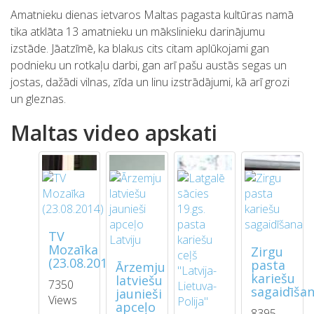
Amatnieku dienas ietvaros Maltas pagasta kultūras namā
tika atklāta 13 amatnieku un mākslinieku darinājumu
izstāde. Jāatzīmē, ka blakus cits citam aplūkojami gan
podnieku un rotkaļu darbi, gan arī pašu austās segas un
jostas, dažādi vilnas, zīda un linu izstrādājumi, kā arī grozi
un gleznas.
Maltas video apskati
TV
Mozaīka
Zirgu
(23.08.2014)
pasta
Ārzemju
kariešu
latviešu
7350
sagaidīša
jaunieši
Views
apceļo
8395