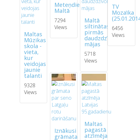
Meteņdiena
TV
Maltā
Mozaīka
(25.01.201
Maltā
7294
siltinātas
Views
6456
pirmās
Maltas
Views
daudzdzīvokļu
Mūzikas
mājas
skola -
vieta,
5718
kur
Views
veidojas
jaunie
talanti
9328
Views
Maltas
pagastā
Iznākusi
atzīmēja
grāmata