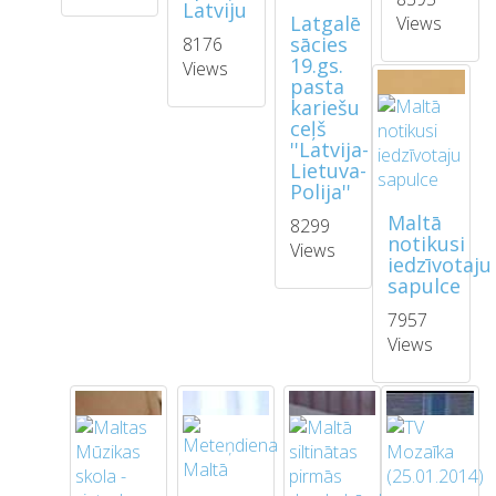
Latviju
Latgalē
Views
sācies
8176
19.gs.
Views
pasta
kariešu
ceļš
''Latvija-
Lietuva-
Polija''
Maltā
8299
notikusi
Views
iedzīvotaju
sapulce
7957
Views