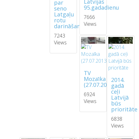
Latvijas
par
95.gadadienu
seno
Latgaļu
7666
rotu
Views
darināšanu
7243
Views
TV
Mozaīka
2014.
(27.07.2013)
gadā
ceļi
6924
Latvijā
Views
būs
prioritāte
6838
Views