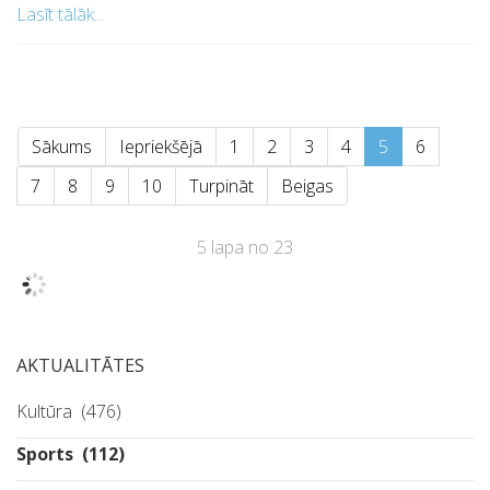
WhatsApp
Lasīt tālāk...
Sākums
Iepriekšējā
1
2
3
4
5
6
7
8
9
10
Turpināt
Beigas
5 lapa no 23
AKTUALITĀTES
Kultūra
(476)
Sports
(112)