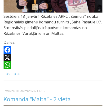
Sestdien, 18. janvārī, Rēzeknes ARPC „Zeimuļs” notika
Reģionālais ģimeņu komandu turnīrs „Šaha Pasaule IX”.
Sacensībās piedalījās trīspadsmit komandas no
Rēzeknes, Varakļāniem un Maltas.
Dalies:
Facebook
X
WhatsApp
Lasīt tālāk...
Trešdiena, 18 Decembris 2024 13:15
Komanda “Malta” - 2 vieta