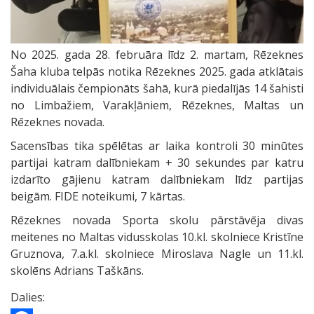
No 2025. gada 28. februāra līdz 2. martam, Rēzeknes
Šaha kluba telpās notika Rēzeknes 2025. gada atklātais
individuālais čempionāts šahā, kurā piedalījās 14 šahisti
no Limbažiem, Varakļāniem, Rēzeknes, Maltas un
Rēzeknes novada.
Sacensības tika spēlētas ar laika kontroli 30 minūtes
partijai katram dalībniekam + 30 sekundes par katru
izdarīto gājienu katram dalībniekam līdz partijas
beigām. FIDE noteikumi, 7 kārtas.
Rēzeknes novada Sporta skolu pārstāvēja divas
meitenes no Maltas vidusskolas 10.kl. skolniece Kristīne
Gruznova, 7.a.kl. skolniece Miroslava Nagle un 11.kl.
skolēns Adrians Taškāns.
Dalies: