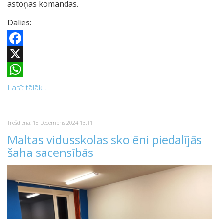
astoņas komandas.
Dalies:
Facebook
X
WhatsApp
Lasīt tālāk...
Trešdiena, 18 Decembris 2024 13:11
Maltas vidusskolas skolēni piedalījās
šaha sacensībās