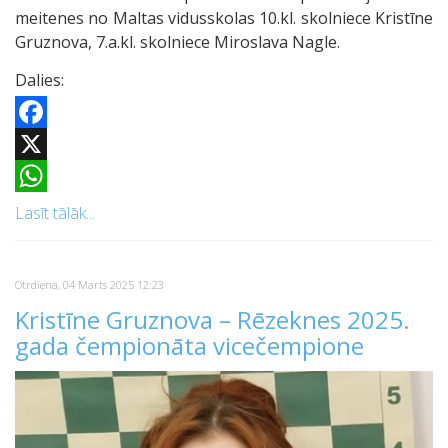
meitenes no Maltas vidusskolas 10.kl. skolniece Kristīne
Gruznova, 7.a.kl. skolniece Miroslava Nagle.
Dalies:
Facebook
X
WhatsApp
Lasīt tālāk...
Otrdiena, 04 Marts 2025 12:23
Kristīne Gruznova – Rēzeknes 2025.
gada čempionāta vicečempione