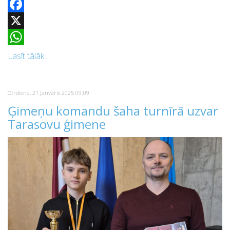
Facebook
X
WhatsApp
Lasīt tālāk...
Otrdiena, 21 Janvāris 2025 09:09
Ģimeņu komandu šaha turnīrā uzvar
Tarasovu ģimene